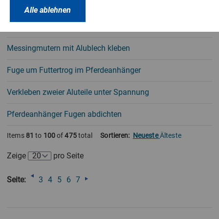
Weich-PVC-Boden am Rand zur Wand abdichten
Alle ablehnen
Kleben am Schwimmteich
Messingmutern mit Alublech kleben
Fuge um Futtertrog im Pferdeanhänger
Verkleben zweier Aluteile unter Spannung
Pferdeanhänger Fugen abdichten
Items
81
to
100
of
475
total
Sortieren:
Neueste
Älteste
Zeige
pro Seite
Seite:
3
4
5
6
7