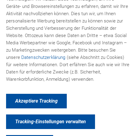
Geräte- und Browsereinstellungen zu erfahren, damit wir Ihre
Glasfasermatte auf Chromstahl
Aktivität nachvollziehen können. Dies tun wir, um Ihnen
personalisierte Werbung bereitstellen zu können sowie zur
Polystyrol
Sicherstellung und Verbesserung der Funktionalität der
Polystyrol
Website. Ottozeus kann diese Daten an Dritte – etwa Social
Media Werbepartner wie Google, Facebook und Instagram –
Fügen Polyimid Band
zu Marketingzwecken weitergeben. Bitte besuchen Sie
unsere
Datenschutzerklärung
(siehe Abschnitt zu Cookies)
PUR-Weichschaumstoff auf Natronpapier
für weitere Informationen. Dort erfähren Sie auch wie wir Ihre
Daten für erforderliche Zwecke (z.B. Sicherheit,
NR-SBR Vollgummi mit POM verkleben
Warenkorbfunktion, Anmeldung) verwenden.
Wohnwagen rohes Aluminium mit Caravankleber wie
primern?
Akzeptiere Tracking
zwei Metallbleche verkleben und aufblasen
Tracking-Einstellungen verwalten
Kleben im Schwimmteich