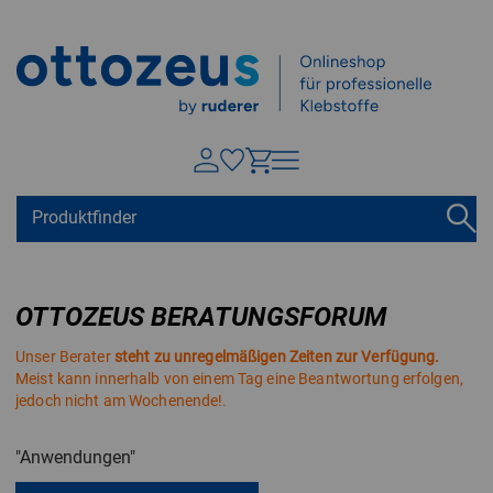
Springen zu
Hauptinhalt
Suchen
Tastaturkurzbefehle
Warenkorb
Shift + ALt + C
OTTOZEUS BERATUNGSFORUM
Konto
Shift + ALt + A
Unser Berater
steht zu unregelmäßigen Zeiten zur Verfügung.
Menü ein-/ausblenden
Shift + Alt + Z
Meist kann innerhalb von einem Tag eine Beantwortung erfolgen,
jedoch nicht am Wochenende!.
"Anwendungen"