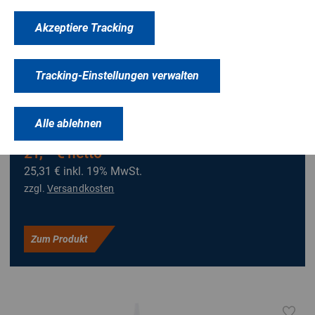
Neutral vernetzender, pastöser 1-K Silikon-Kleb- und
Akzeptiere Tracking
Dichtstoff für Glasfassaden, Dach- und
Schrägverglasungen, Winkel und Blenden. Lösemittelfrei.
Nicht korrosiv. Verträglich mit PVB-Folien. Freigeprüfte
Tracking-Einstellungen verwalten
®
Alternative zu OTTOSEAL
S 10, welcher im Baubereich
®
verwendet wird, während Novasil
S 52 in der Industrie zum
Alle ablehnen
Einsatz kommt.
21,
€ netto
27
25,31 €
inkl. 19% MwSt.
zzgl.
Versandkosten
Zum Produkt