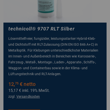
technicoll
®
9707 RLT Silber
Lösemittelfreier, fungizider, leistungsstarker Hybrid-Kleb-
und Dichtstoff mit RLT-Zulassung (DIN EN ISO 846 A+C) in
Metalloptik. Für Klebungen unterschiedlichster Materialien
im Innen- und Außenbereich in Bereichen wie Karosserie-,
Fahrzeug-, Metall-, Montage-, Laden-, Apparate-, Schiffs-,
Waggon- und Containerbau sowie in der Klima- und
Lüftungstechnik und RLT-Anlagen.
12,
€ netto
75
15,17 €
inkl. 19% MwSt.
zzgl.
Versandkosten