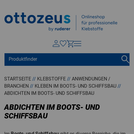
Springen zu
Hauptinhalt
Suchen
Tastaturkurzbefehle
Warenkorb
Shift + ALt + C
STARTSEITE
//
KLEBSTOFFE
//
ANWENDUNGEN /
BRANCHEN
//
KLEBEN IM BOOTS- UND SCHIFFSBAU
//
Konto
Shift + ALt + A
ABDICHTEN IM BOOTS- UND SCHIFFSBAU
Menü ein-/ausblenden
Shift + Alt + Z
ABDICHTEN IM BOOTS- UND
SCHIFFSBAU
Im
Boots- und Schiffsbau
gibt es diverse Bereiche, die im