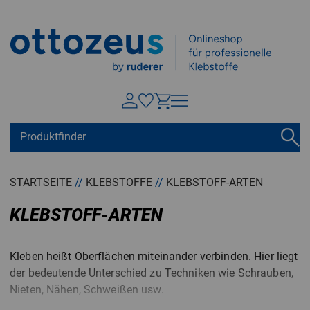
Springen zu
Hauptinhalt
Suchen
Tastaturkurzbefehle
Warenkorb
Shift + ALt + C
STARTSEITE
//
KLEBSTOFFE
//
KLEBSTOFF-ARTEN
Konto
Shift + ALt + A
KLEBSTOFF-ARTEN
Menü ein-/ausblenden
Shift + Alt + Z
Kleben heißt Oberflächen miteinander verbinden. Hier liegt
der bedeutende Unterschied zu Techniken wie Schrauben,
Nieten, Nähen, Schweißen usw.