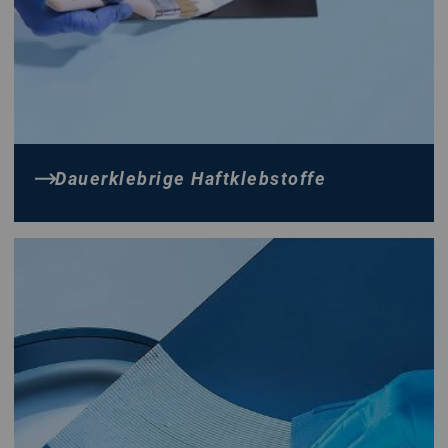
können nur eingesetzt werden, wenn mindestens ein
Werkstoff das Wasser aufnehmen, bzw. dieses
Wasser ausdiffundieren kann.
Schmelzklebstoffe, auch Hotmelt genannt benötigen
immer geeignete Aufschmelz-Geräte.
Cyanacrylatklebstoffe, auch Sekundenkleber genannt,
Dauerklebrige Haftklebstoffe
verhalten sich wie reaktive 1-Komponenten-Klebstoffe.
Anaerobe Klebstoffe härten unter Sauerstoffabschluß aus.
Bei allen voran genannten Klebstoffarten kann es in
einzelnen Fällen von dieser Beschreibung abweichende
Klebstoffe geben.