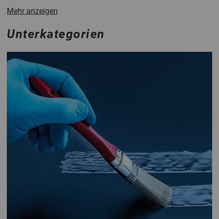
Die in den Klebstoffen eingesetzten Roh- und Zusatzstoffe
Mehr anzeigen
erbringen die jeweiligen unterschiedlichen Kleb-
technischen Eigenschaften. Einzelne Rohstoffgruppen
Unterkategorien
ergeben zu den Materialarten typische Klebeigenschaften.
Da Klebstoffe immer flüssig oder mindestens pastös sein
müssen, um eine Oberfläche zu benetzen (in Kontakt
kommen), wird dies mit unterschiedlichen Methoden
erreicht. Diese können sein, in Lösemitteln gelöst, in
Wasser dispergiert, geschmolzen werden oder in
getrennten flüssigen Komponenten angeliefert.
Die 2-Komponenten-Klebstoffe (Reaktive Klebstoffe)
werden unmittelbar vor der Verarbeitung dosiert und
homogen vermischt. Die reaktiven 1-Komponenten-
Klebstoffe härten/vernetzen mittels Feuchtigkeit aus der
Werkstoffoberfläche oder Umgebungsluft zum festen
Klebstoff.
Bei den Lösemittel-basierten Klebstoffen gilt zu