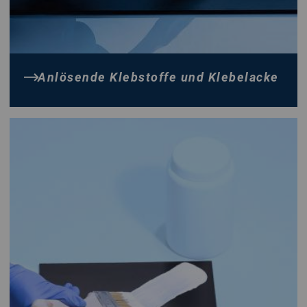
unterscheiden:
Anlösende Produkte, die die zu klebende Oberfläche
anlösen, z. B. bei Kunststoffen, die Lösemittel
verflüchtigen sich langsam, diffundieren aus.
Anlösende Klebstoffe und Klebelacke
Lösungsmittelhaltige Kontaktklebstoffe, diese müssen auf
beide Klebflächen appliziert werden, anschließend
abflüften/trocknen und dann innerhalb der vorgegebenen
Zeiten gefügt werden. Ein Einschluß von Lösemitteln
muss vermieden werden. Diese Klebstoffe erreichen dann
eine sofortige Anfangsfestigkeit.
Bei reaktiven 2-Komponenten-Klebstoffen ist auf eine
exakte Dosierung und homogene Vermischung zu achten.
Produkte in sog. Doppelkammerkartuschen (auch side-by-
side-Kartuschen genannt) erleichtern durch Verwendung
von geeigneten Auspresspistolen und statischen
Mischrohren die Verarbeitung.
Wässrige Systeme, Dispersionen, auch Leime genannt,