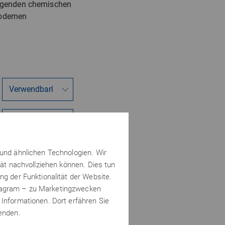
rragenden chemischen
modernen
 und ähnlichen Technologien. Wir
tät nachvollziehen können. Dies tun
ng der Funktionalität der Website.
stagram – zu Marketingzwecken
 Informationen. Dort erfähren Sie
wenden.
Seite:
1
2
3
4
5