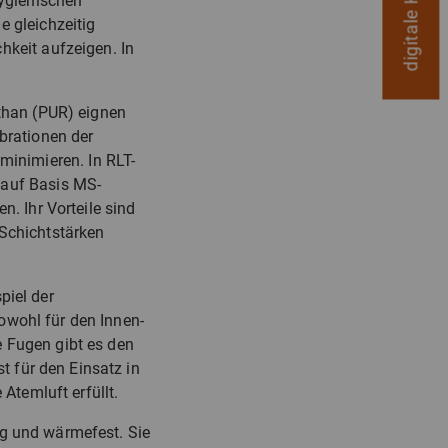
hygienischen
e gleichzeitig
hkeit aufzeigen. In
than (PUR) eignen
brationen der
inimieren. In RLT-
 auf Basis MS-
n. Ihr Vorteile sind
 Schichtstärken
piel der
owohl für den Innen-
e Fugen gibt es den
st für den Einsatz in
 Atemluft erfüllt.
ig und wärmefest. Sie