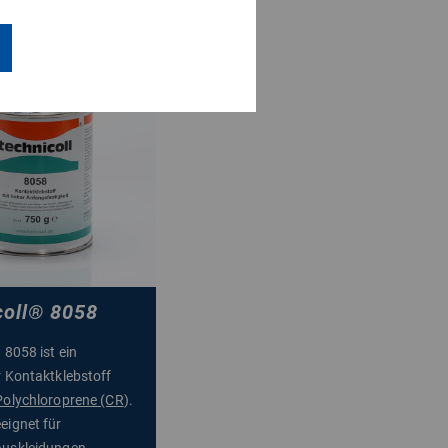
video
oll
®
8058
®
8058 ist ein
r Kontaktklebstoff
Polychloroprene (CR
).
eignet für
auskleidungen,