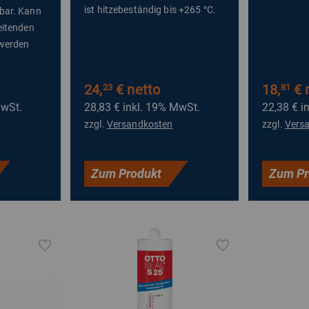
ist hitzebeständig bis +265 °C.
bar. Kann
eitenden
 werden
24,
€ netto
18,
€ 
23
81
MwSt.
28,83 €
inkl. 19% MwSt.
22,38 €
i
zzgl.
Versandkosten
zzgl.
Vers
Zum Produkt
Zum Pr