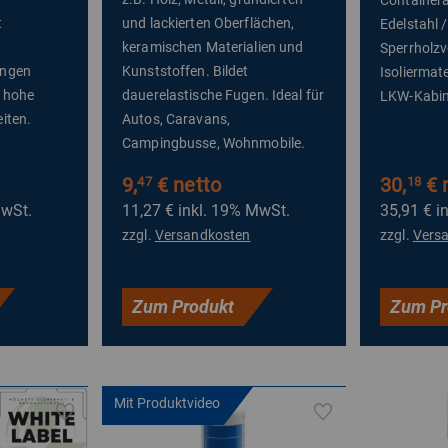
t
und lackierten Oberflächen,
Edelstahl 
t
keramischen Materialien und
Sperrholzv
ungen
Kunststoffen. Bildet
Isoliermate
r hohe
dauerelastische Fugen. Ideal für
LKW-Kabin
iten.
Autos, Caravans,
Campingbusse, Wohnmobile.
9,
€ netto
30,
€ 
47
18
MwSt.
11,27 €
inkl. 19% MwSt.
35,91 €
i
zzgl.
Versandkosten
zzgl.
Vers
Zum Produkt
Zum Pr
Mit Produktvideo