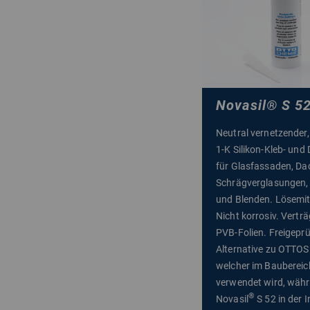
Novasil
®
S 5
Neutral vernetzender,
1-K Silikon-Kleb- und 
für Glasfassaden, Da
Schrägverglasungen,
und Blenden. Lösemitt
Nicht korrosiv. Verträ
PVB-Folien. Freigeprü
Alternative zu OTTO
welcher im Baubereic
verwendet wird, wäh
®
Novasil
S 52 in der I