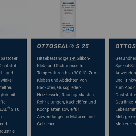
2
OTTOSEAL
®
S 25
OTTOS
 pastöser
Hitzebeständige
1-K
Silikon-
Gesundheit
Dichtstoff
Kleb- und Dichtmasse für
Spezial-Sil
ch- und
Temperaturen
bis +300 °C. Zum
Anwendung
 Winkel
Kleben und Abdichten von
und Trinkw
elfrei.
Backöfen, Gussglieder-
zum Abdic
glich mit
Heizkesseln, Rauchgaskästen,
Gaststätte
fte
Rohrleitungen, Kachelöfen und
Getränke-
®
SEAL
S 10,
Kochplatten sowie für
Lebensmitt
h
Anwendungen in Motoren und
Metzgereie
rend
Getrieben.
Molkereien
ndustrie