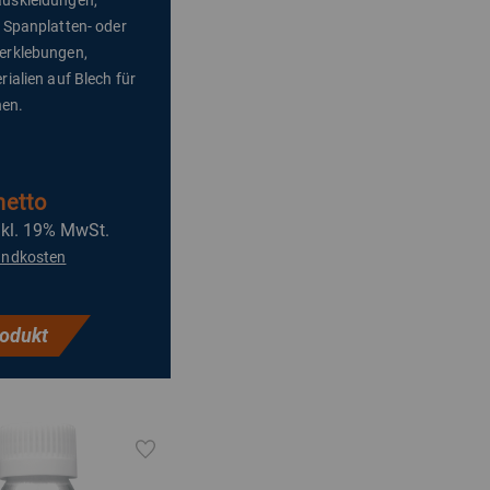
/ Spanplatten- oder
erklebungen,
rialien auf Blech für
en.
netto
nkl. 19% MwSt.
andkosten
odukt