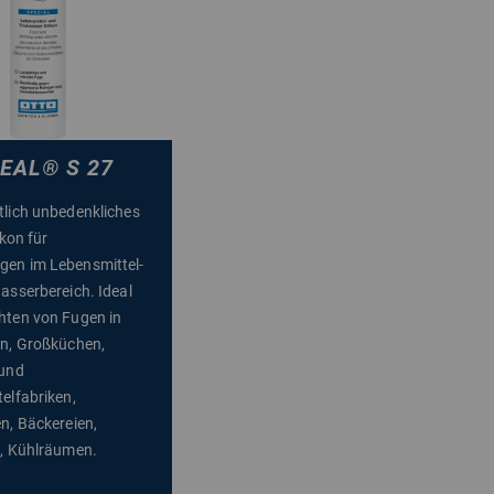
EAL
®
S 27
lich unbedenkliches
ikon für
en im Lebensmittel-
asserbereich. Ideal
hten von Fugen in
n, Großküchen,
 und
elfabriken,
n, Bäckereien,
, Kühlräumen.