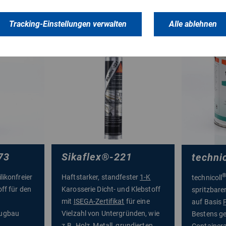
Tracking-Einstellungen verwalten
Alle ablehnen
Mit Produkt
73
Sikaflex
®
-221
technic
likonfreier
Haftstarker, standfester
1-K
technicoll
ff für den
Karosserie Dicht- und Klebstoff
spritzbare
mit
ISEGA-Zertifikat
für eine
auf Basis
eugbau
Vielzahl von Untergründen, wie
Bestens ge
z.B. Holz, Metall, grundierten
Container