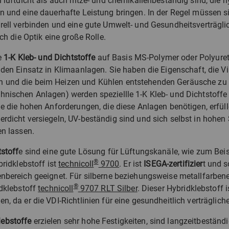
l luftdicht als auch hitze- und chemikalienbeständig sind, die 
n und eine dauerhafte Leistung bringen. In der Regel müssen si
rell verbinden und eine gute Umwelt- und Gesundheitsverträglic
uch die Optik eine große Rolle.
ie
1-K Kleb- und Dichtstoffe
auf Basis MS-Polymer oder Polyure
 den Einsatz in Klimaanlagen. Sie haben die Eigenschaft, die Vi
und die beim Heizen und Kühlen entstehenden Geräusche zu m
nischen Anlagen) werden speziellle 1-K Kleb- und Dichtstoffe
e die hohen Anforderungen, die diese Anlagen benötigen, erfülle
rdicht versiegeln, UV-beständig sind und sich selbst in hohen
en lassen.
tstoff
e sind eine gute Lösung für Lüftungskanäle, wie zum Beis
®
bridklebstoff ist
technicoll
9700
. Er ist
ISEGA-zertifizier
t und s
nbereich geeignet. Für silberne beziehungsweise metallfarben
®
idklebstoff
technicoll
9707 RLT Silber
. Dieser Hybridklebstoff i
, da er die VDI-Richtlinien für eine gesundheitlich verträgliche
ebstoffe
erzielen sehr hohe Festigkeiten, sind langzeitbeständ