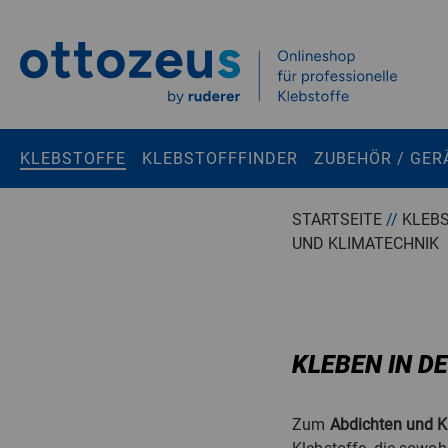
Springen zu
Hauptinhalt
Suchen
KLEBSTOFFE
KLEBSTOFFFINDER
ZUBEHÖR / GER
Tastaturkurzbefehle
STARTSEITE
//
KLEB
UND KLIMATECHNIK
Warenkorb
Shift + ALt + C
Konto
Shift + ALt + A
Menü ein-/ausblenden
Shift + Alt + Z
KLEBEN IN D
Zum
Abdichten und K