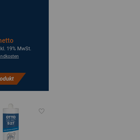
netto
nkl. 19% MwSt.
andkosten
odukt