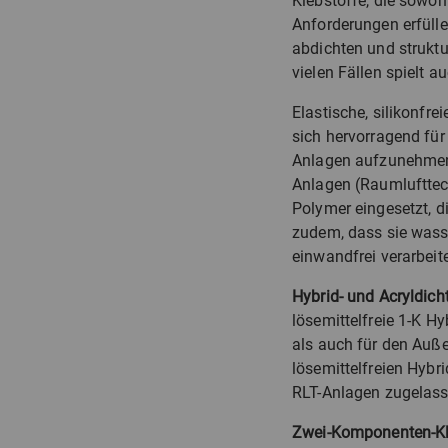
Klebstoffe, die sowoh
Anforderungen erfülle
abdichten und struktu
vielen Fällen spielt a
Elastische, silikonfre
sich hervorragend für
Anlagen aufzunehmen 
Anlagen (Raumlufttech
Polymer eingesetzt, di
zudem, dass sie wasse
einwandfrei verarbeit
Hybrid- und Acryldich
lösemittelfreie 1-K Hy
als auch für den Auße
lösemittelfreien Hybr
RLT-Anlagen zugelassen
Zwei-Komponenten-Kl