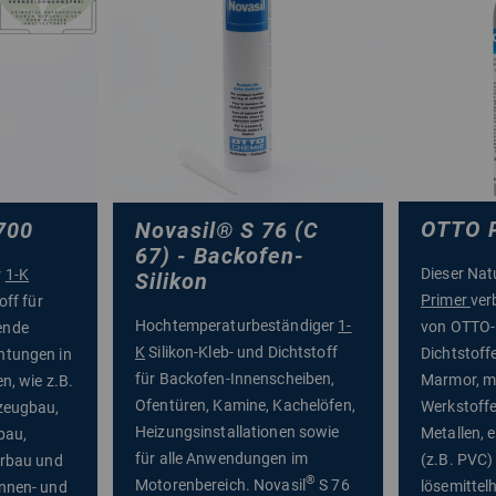
OTTO P
700
Novasil
®
S 76 (C
67) - Backofen-
Dieser Nat
r
1-K
Silikon
Primer
ver
off für
Hochtemperaturbeständiger
1-
von OTTO-
ende
K
Silikon-Kleb- und Dichtstoff
Dichtstoff
htungen in
für Backofen-Innenscheiben,
Marmor, me
n, wie z.B.
Ofentüren, Kamine, Kachelöfen,
Werkstoffe
zeugbau,
Heizungsinstallationen sowie
Metallen, 
bau,
für alle Anwendungen im
(z.B. PVC)
erbau und
®
Motorenbereich. Novasil
S 76
lösemittel
nnen- und