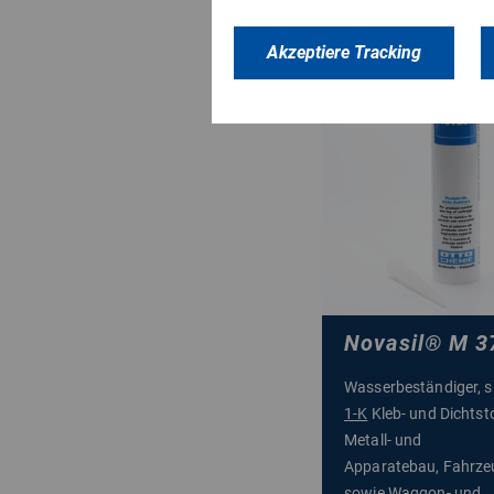
Akzeptiere Tracking
Novasil
®
M 3
Wasserbeständiger, si
1-K
Kleb- und Dichtsto
Metall- und
Apparatebau, Fahrz
sowie Waggon- und