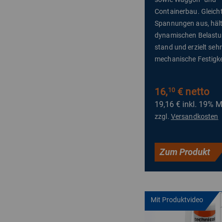
Containerbau. Gleich
Spannungen aus, häl
dynamischen Belast
stand und erzielt seh
mechanische Festigke
16,
€ netto
10
19,16 €
inkl. 19% 
zzgl.
Versandkosten
Zum Produkt
Mit Produktvideo