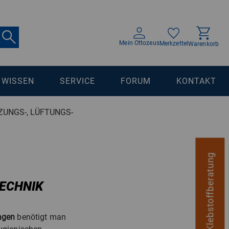
Mein Ottozeus
Merkzettel
Warenkorb
WISSEN
SERVICE
FORUM
KONTAKT
ZUNGS-, LÜFTUNGS-
digitale Klebstoffberatung
TECHNIK
agen
benötigt man