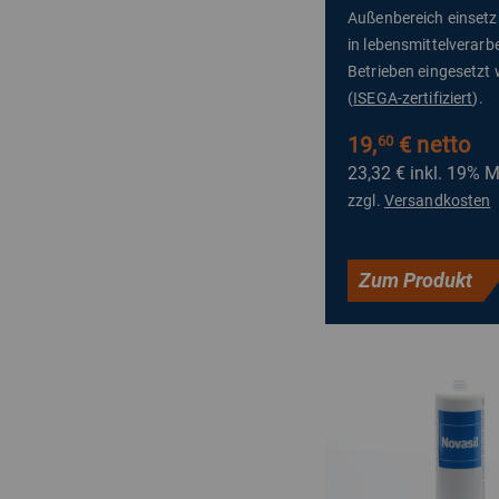
Außenbereich einsetz
in lebensmittelverarb
Betrieben eingesetzt
(
ISEGA-zertifiziert
).
19,
€ netto
60
23,32 €
inkl. 19% 
zzgl.
Versandkosten
Zum Produkt