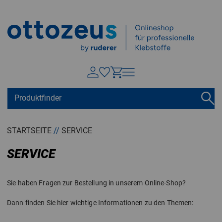
Springen zu
Hauptinhalt
Suchen
Tastaturkurzbefehle
Warenkorb
Shift + ALt + C
STARTSEITE
//
SERVICE
Konto
Shift + ALt + A
SERVICE
Menü ein-/ausblenden
Shift + Alt + Z
Sie haben Fragen zur Bestellung in unserem Online-Shop?
Dann finden Sie hier wichtige Informationen zu den Themen: