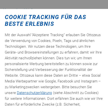
Versand und Lieferung
Widerruf
COOKIE TRACKING FÜR DAS
Zahlungsarten
BESTE ERLEBNIS
Mit der Auswahl “Akzeptiere Tracking” erlauben Sie Ottozeus
In den entsprechenden Menü punkten finden Sie eine Auflistung
die Verwendung von Cookies, Pixeln, Tags und ähnlichen
der Länder, in die wir versenden. Ebenfalls finden Sie dort die
Technologien. Wir nutzen diese Technologien, um Ihre
jeweiligen Versandkosten.
Geräte- und Browsereinstellungen zu erfahren, damit wir Ihre
Im Untermenü Widerruf finden Sie die Muster Widerrufsbelehrung
Aktivität nachvollziehen können. Dies tun wir, um Ihnen
und das Rücksendeformular als PDF zum Download.
personalisierte Werbung bereitstellen zu können sowie zur
Sicherstellung und Verbesserung der Funktionalität der
Im Menü Zahlungsarten finden Sie eine Tabelle in der angezeigt
Website. Ottozeus kann diese Daten an Dritte – etwa Social
wird, welche Zahlungsarten in welchem Land möglich sind.
Media Werbepartner wie Google, Facebook und Instagram –
Sollten Sie spezielle Versandwünsche haben, Ihr gewünschtes
zu Marketingzwecken weitergeben. Bitte besuchen Sie
Zustellungsland nicht in der Liste finden können, oder wenn es mal
unsere
Datenschutzerklärung
(siehe Abschnitt zu Cookies)
schnell gehen muss, dann melden Sie sich bei uns. Sie erreichen
für weitere Informationen. Dort erfähren Sie auch wie wir Ihre
uns unter
info(at)ottozeus.de
oder telefonisch unter: 08106 2421-
Daten für erforderliche Zwecke (z.B. Sicherheit,
0