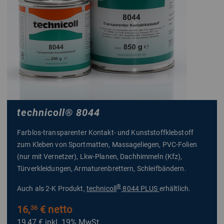
technicoll
®
8044
Farblos-transparenter Kontakt- und Kunststoffklebstoff
zum Kleben von Sportmatten, Massageliegen, PVC-Folien
(nur mit Vernetzer), Lkw-Planen, Dachhimmeln (Kfz),
Türverkleidungen, Armaturenbrettern, Schleifbändern.
®
Auch als 2-K Produkt,
technicoll
8044 PLUS
erhältlich.
16,
€ netto
36
19,47 €
inkl. 19% MwSt.