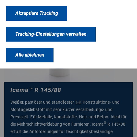
Akzeptiere Tracking
Tracking-Einstellungen verwalten
Alle ablehnen
Icema™ R 145/88
Weißer, pastöser und standfester
1-K
Konstruktions- und
Montageklebstoff mit sehr kurzer Verarbeitungs- und
Presszeit. Für Metalle, Kunststoffe, Holz und Beton. Ideal für
®
die Mehrschichtverklebung von Furnieren. Icema
R 145/88
erfüllt die Anforderungen für feuchtigkeitsbeständige