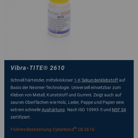
Vibra-TITE
®
2610
Schnell härtender, mittelviskoser
1-K
Sekundenklebstoff
auf
Basis der Neomer-Technologie. Universell einsetzbar zum
Kleben von Metall, Kunststoff und Gummi. Zeigt auch auf
sauren Oberflächen wie Holz, Leder, Pappe und Papier eine
extrem schnelle
Aushärtung
. Nach ISO 10993-5 und
NSF S4
zertifiziert.
®
Frühere Bezeichnung Cyberbond
CB 2610.