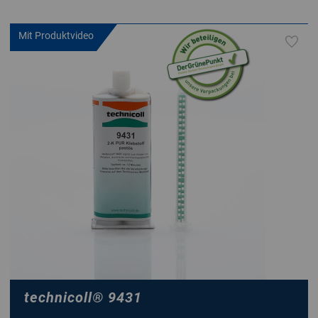
Mit Produktvideo
technicoll
®
9431