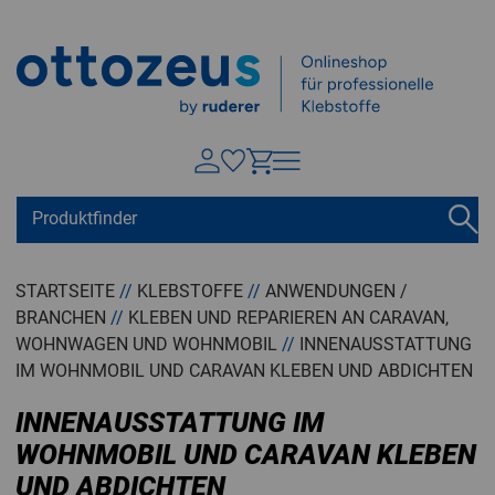
Springen zu
Hauptinhalt
Suchen
Tastaturkurzbefehle
Warenkorb
Shift + ALt + C
STARTSEITE
//
KLEBSTOFFE
//
ANWENDUNGEN /
BRANCHEN
//
KLEBEN UND REPARIEREN AN CARAVAN,
Konto
Shift + ALt + A
WOHNWAGEN UND WOHNMOBIL
//
INNENAUSSTATTUNG
Menü ein-/ausblenden
Shift + Alt + Z
IM WOHNMOBIL UND CARAVAN KLEBEN UND ABDICHTEN
INNENAUSSTATTUNG IM
WOHNMOBIL UND CARAVAN KLEBEN
UND ABDICHTEN