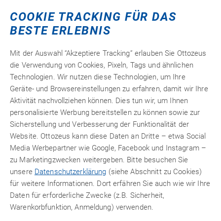
Innenausstattung. Zum Kleben von Geweben, Leder, ABS-
COOKIE TRACKING FÜR DAS
Formteilen und Hartfasermaterialien sowie PVC- und ABS-
BESTE ERLEBNIS
Folien auf gepresste Baumwollfasermatten. Hohe
Wärmefestigkeit und Weichmacherbeständigkeit (mit
Mit der Auswahl “Akzeptiere Tracking” erlauben Sie Ottozeus
Vernetzer-Zugabe).
die Verwendung von Cookies, Pixeln, Tags und ähnlichen
17,
€ netto
78
Technologien. Wir nutzen diese Technologien, um Ihre
21,16 €
inkl. 19% MwSt.
Geräte- und Browsereinstellungen zu erfahren, damit wir Ihre
Aktivität nachvollziehen können. Dies tun wir, um Ihnen
zzgl.
Versandkosten
personalisierte Werbung bereitstellen zu können sowie zur
Sicherstellung und Verbesserung der Funktionalität der
Website. Ottozeus kann diese Daten an Dritte – etwa Social
Zum Produkt
Media Werbepartner wie Google, Facebook und Instagram –
zu Marketingzwecken weitergeben. Bitte besuchen Sie
unsere
Datenschutzerklärung
(siehe Abschnitt zu Cookies)
für weitere Informationen. Dort erfähren Sie auch wie wir Ihre
Mit Produktvideo
Daten für erforderliche Zwecke (z.B. Sicherheit,
Warenkorbfunktion, Anmeldung) verwenden.