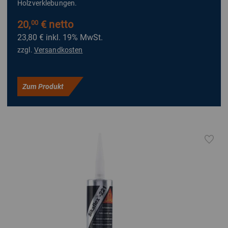
Holzverklebungen.
20,
€ netto
00
23,80 €
inkl. 19% MwSt.
zzgl.
Versandkosten
Zum Produkt