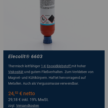
Elecolit
®
6603
Thermisch leitfähiger
1-K
Epoxidklebstoff
mit hoher
Viskosität
und gutem Fließverhalten. Zum Verkleben von
Magnet- und Kühlkörpern. Haftet hervorragend auf
Metallen. Auch als Vergussmasse verwendbar.
24,
€ netto
52
29,18 €
inkl. 19% MwSt.
zzgl.
Versandkosten