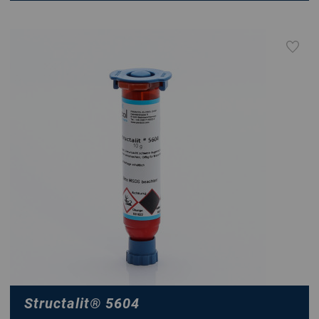
Structalit
®
5604