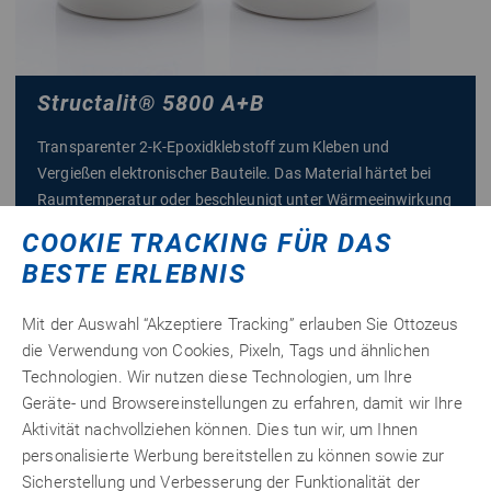
Structalit
®
5800 A+B
Transparenter 2-K-Epoxidklebstoff zum Kleben und
Vergießen elektronischer Bauteile. Das Material härtet bei
Raumtemperatur oder beschleunigt unter Wärmeeinwirkung
aus und bietet eine gute Haftung auf Metall, Glas und
COOKIE TRACKING FÜR DAS
Kunststoffen. Geringer Schrumpf und hohe
BESTE ERLEBNIS
Temperaturbeständigkeit bis +200 °C für Anwendungen in
Elektronik, Gerätebau und Feinmechanik.
Mit der Auswahl “Akzeptiere Tracking” erlauben Sie Ottozeus
56,
€ netto
26
die Verwendung von Cookies, Pixeln, Tags und ähnlichen
Technologien. Wir nutzen diese Technologien, um Ihre
66,95 €
inkl. 19% MwSt.
Geräte- und Browsereinstellungen zu erfahren, damit wir Ihre
zzgl.
Versandkosten
Aktivität nachvollziehen können. Dies tun wir, um Ihnen
personalisierte Werbung bereitstellen zu können sowie zur
Sicherstellung und Verbesserung der Funktionalität der
Zum Produkt