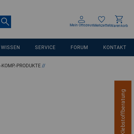
Mein Ottozeus
Merkzettel
Warenkorb
WISSEN
SERVICE
FORUM
KONTAKT
2-KOMP.-PRODUKTE
//
digitale Klebstoffberatung