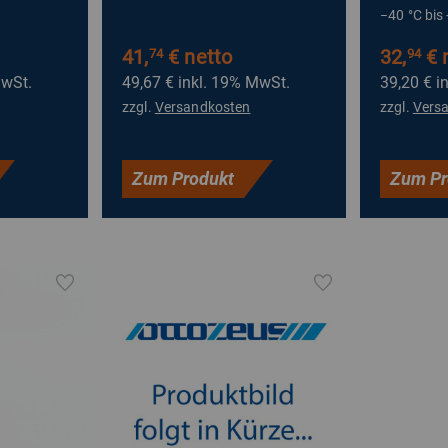
−40 °C bis
41,
€ netto
32,
€ 
74
94
MwSt.
49,67 €
inkl. 19% MwSt.
39,20 €
i
zzgl.
Versandkosten
zzgl.
Vers
Zum Produkt
Zum Pr