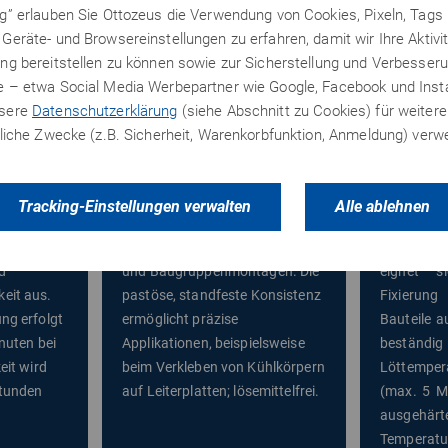
ng” erlauben Sie Ottozeus die Verwendung von Cookies, Pixeln, Tags
Geräte- und Browsereinstellungen zu erfahren, damit wir Ihre Aktivi
ng bereitstellen zu können sowie zur Sicherstellung und Verbesseru
te – etwa Social Media Werbepartner wie Google, Facebook und In
20
Elecolit
®
601
Structa
nsere
Datenschutzerklärung
(siehe Abschnitt zu Cookies) für weitere
erliche Zwecke (z.B. Sicherheit, Warenkorbfunktion, Anmeldung) ver
izierter 1-
Thermisch härtender 1K-
Thermisc
r durch
Epoxidklebstoff mit hoher
Epoxidkl
et. Er
Wärmeleitfähigkeit und sehr
Anwendung
Tracking-Einstellungen verwalten
Alle ablehnen
ehr gute
guten dielektrischen
Klebst
wie eine
Eigenschaften für Elektronik-
Wärmezufu
d
und Baugruppenmontagen. Die
eignet s
eit aus.
pastöse, standfeste Konsistenz
Fixierun
ng erfolgt
ermöglicht präzise
Bauteile au
inuten bei
Applikationen, beispielsweise
bestän
eit wird
beim Verkleben von Kühlkörpern
Löttemper
Stunden
auf Leiterplatten; lösemittelfrei.
(max. 5 M
ausgehär
Temperatu