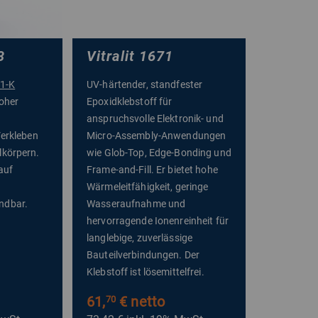
3
Vitralit 1671
1-K
UV-härtender, standfester
oher
Epoxidklebstoff für
anspruchsvolle Elektronik- und
Verkleben
Micro-Assembly-Anwendungen
lkörpern.
wie Glob-Top, Edge-Bonding und
auf
Frame-and-Fill. Er bietet hohe
Wärmeleitfähigkeit, geringe
ndbar.
Wasseraufnahme und
hervorragende Ionenreinheit für
langlebige, zuverlässige
Bauteilverbindungen. Der
Klebstoff ist lösemittelfrei.
61,
€ netto
70