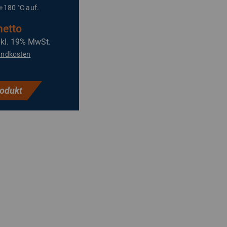
 +180 °C auf.
netto
nkl. 19% MwSt.
andkosten
odukt