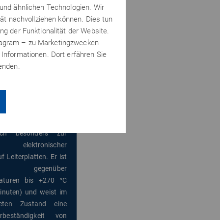
 und ähnlichen Technologien. Wir
tät nachvollziehen können. Dies tun
ng der Funktionalität der Website.
stagram – zu Marketingzwecken
lit
®
5604
 Informationen. Dort erfähren Sie
wenden.
h härtender 1-K-
ebstoff für SMD-
en. Der hochviskose
off wird durch
hr ausgehärtet und
ich besonders zur
g elektronischer
f Leiterplatten. Er ist
dig gegenüber
aturen bis +270 °C
inuten) und weist im
teten Zustand eine
rbeständigkeit von