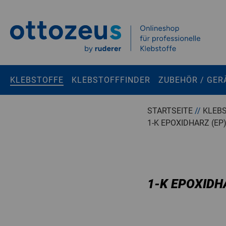
Springen zu
Hauptinhalt
Suchen
KLEBSTOFFE
KLEBSTOFFFINDER
ZUBEHÖR / GER
Tastaturkurzbefehle
STARTSEITE
//
KLEB
1-K EPOXIDHARZ (EP
Warenkorb
Shift + ALt + C
Konto
Shift + ALt + A
Menü ein-/ausblenden
Shift + Alt + Z
1-K EPOXIDH