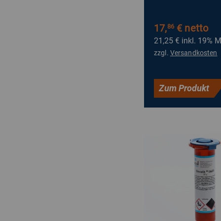
17,
€ netto
86
21,25 €
inkl. 19% 
zzgl.
Versandkosten
Zum Produkt