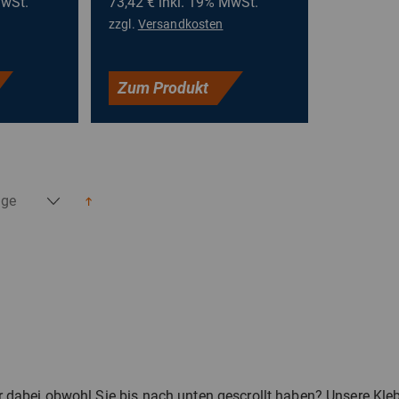
MwSt.
73,42 €
inkl. 19% MwSt.
zzgl.
Versandkosten
Zum Produkt
 dabei obwohl Sie bis nach unten gescrollt haben? Unsere Kleb