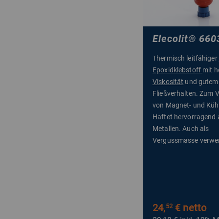
Elecolit
®
660
Thermisch leitfähiger
Epoxidklebstoff
mit h
Viskosität
und gutem
Fließverhalten. Zum 
von Magnet- und Küh
Haftet hervorragend 
Metallen. Auch als
Vergussmasse verwe
24,
€ netto
52