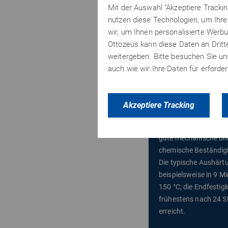
Mit der Auswahl “Akzeptiere Tracki
nutzen diese Technologien, um Ihre 
wir, um Ihnen personalisierte Werbu
Ottozeus kann diese Daten an Drit
Structalit
®
58
weitergeben. Bitte besuchen Sie u
auch wie wir Ihre Daten für erford
Lösemittelfreier, modif
K Epoxidklebstoff, de
Wärmezufuhr aushärt
Akzeptiere Tracking
zeichnet sich durch s
Haftung auf Metall so
gute mechanische un
chemische Beständigk
Die typische Aushärtu
beispielsweise in 9 M
150 °C; die Endfestigk
frühestens nach 24 
erreicht.