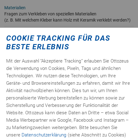
Materialien
Fragen zum Verkleben von speziellen Materialien
(z. B. Mit welchem Kleber kann Holz mit Keramik verklebt werden?)
Klebstoffe
COOKIE TRACKING FÜR DAS
Fragen zu bestimmten Klebstoffen
BESTE ERLEBNIS
Dichtstoffe
Fragen rund um das Thema Dichtstoffe
Mit der Auswahl “Akzeptiere Tracking” erlauben Sie Ottozeus
die Verwendung von Cookies, Pixeln, Tags und ähnlichen
Anwendungen
Technologien. Wir nutzen diese Technologien, um Ihre
Fragen zu bestimmten Anwendungen
(z. B. Welche Kleber eignen sich am Besten für ein spezielles
Geräte- und Browsereinstellungen zu erfahren, damit wir Ihre
Modellbauproblem?)
Aktivität nachvollziehen können. Dies tun wir, um Ihnen
personalisierte Werbung bereitstellen zu können sowie zur
Zubehör und sonstige Produkte
Sicherstellung und Verbesserung der Funktionalität der
Fragen zu Zubehör, Schraubensicherungen und allgemeine
Website. Ottozeus kann diese Daten an Dritte – etwa Social
Fragestellungen
Media Werbepartner wie Google, Facebook und Instagram –
Auto, Motorrad, Caravan
zu Marketingzwecken weitergeben. Bitte besuchen Sie
Alles rund um Klebefragen zum Thema Fahrzeuge
unsere
Datenschutzerklärung
(siehe Abschnitt zu Cookies)