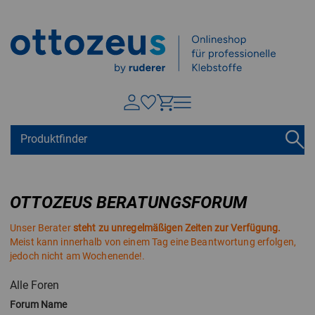
Springen zu
Hauptinhalt
Suchen
Tastaturkurzbefehle
Warenkorb
Shift + ALt + C
OTTOZEUS BERATUNGSFORUM
Konto
Shift + ALt + A
Unser Berater
steht zu unregelmäßigen Zeiten zur Verfügung.
Menü ein-/ausblenden
Shift + Alt + Z
Meist kann innerhalb von einem Tag eine Beantwortung erfolgen,
jedoch nicht am Wochenende!.
Alle Foren
Forum Name