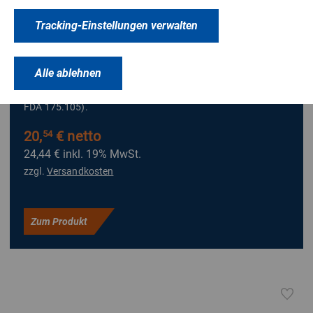
Geruchs- und ausblüharmer Sekundenklebstoff für
Tracking-Einstellungen verwalten
kleinflächige, passgenaue Verklebungen von Gummi,
Moosgummi, Metall, Keramik, Porzellan, Holz und
Alle ablehnen
Kunststoffen. Das Cyanacrylat ist wenig klebrig und für den
indirekten Kontakt mit Lebensmitteln geeignet (Zulassung
FDA 175.105).
20,
€ netto
54
24,44 €
inkl. 19% MwSt.
zzgl.
Versandkosten
Zum Produkt