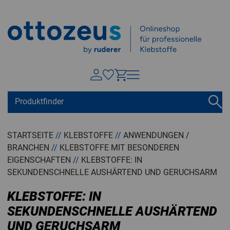
Springen zu
Hauptinhalt
Suchen
Tastaturkurzbefehle
Warenkorb
Shift + ALt + C
STARTSEITE
//
KLEBSTOFFE
//
ANWENDUNGEN /
BRANCHEN
//
KLEBSTOFFE MIT BESONDEREN
Konto
Shift + ALt + A
EIGENSCHAFTEN
//
KLEBSTOFFE: IN
Menü ein-/ausblenden
Shift + Alt + Z
SEKUNDENSCHNELLE AUSHÄRTEND UND GERUCHSARM
KLEBSTOFFE: IN
SEKUNDENSCHNELLE AUSHÄRTEND
UND GERUCHSARM