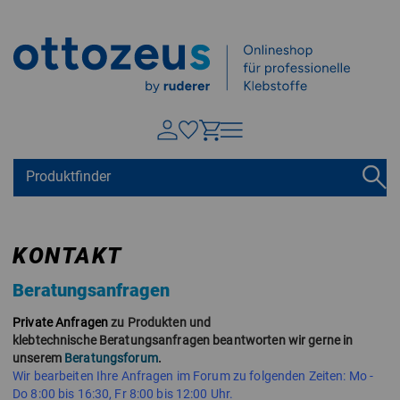
Springen zu
Hauptinhalt
Suchen
Tastaturkurzbefehle
Warenkorb
Shift + ALt + C
KONTAKT
Konto
Shift + ALt + A
Beratungsanfragen
Menü ein-/ausblenden
Shift + Alt + Z
Private Anfragen
zu Produkten und
klebtechnische Beratungsanfragen beantworten wir gerne in
unserem
Beratungsforum
.
Wir bearbeiten Ihre Anfragen im Forum zu folgenden Zeiten: Mo -
Do 8:00 bis 16:30, Fr 8:00 bis 12:00 Uhr.