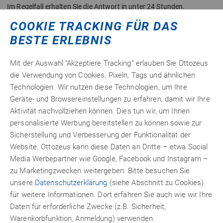
Im Regelfall erhalten Sie die Antwort in unter 24 Stunden.
COOKIE TRACKING FÜR DAS
Eine Kontaktaufnahme zur Beratung mittels Kontaktformular ist
aus wettbewerbsrechtlichen Gründen nur für Firmen zulässig.
BESTE ERLEBNIS
Bei Fragen zu einer Bestellung und Rechnungen, nutzen Sie bitte
Mit der Auswahl “Akzeptiere Tracking” erlauben Sie Ottozeus
unser Kontaktformular
.
die Verwendung von Cookies, Pixeln, Tags und ähnlichen
Sie haben es eilig? Rufen Sie uns an:
08106 2421-0
Technologien. Wir nutzen diese Technologien, um Ihre
Geräte- und Browsereinstellungen zu erfahren, damit wir Ihre
Kontaktformular
Aktivität nachvollziehen können. Dies tun wir, um Ihnen
personalisierte Werbung bereitstellen zu können sowie zur
Bitte akzeptieren Sie Funktional-Cookies, um das Formular
Sicherstellung und Verbesserung der Funktionalität der
übermitteln zu können.
Website. Ottozeus kann diese Daten an Dritte – etwa Social
Media Werbepartner wie Google, Facebook und Instagram –
Cookie-Einstellungen anpassen
zu Marketingzwecken weitergeben. Bitte besuchen Sie
unsere
Datenschutzerklärung
(siehe Abschnitt zu Cookies)
für weitere Informationen. Dort erfähren Sie auch wie wir Ihre
Daten für erforderliche Zwecke (z.B. Sicherheit,
Warenkorbfunktion, Anmeldung) verwenden.