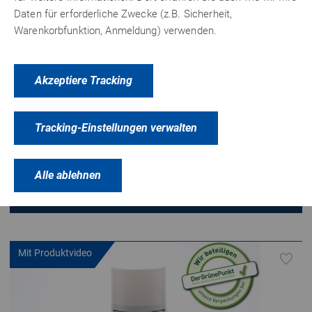
Isolierschäumen, Schaumstoffen, Jute, Filz und Textilien.
Daten für erforderliche Zwecke (z.B. Sicherheit,
Ideal zum Basteln sowie für den Einsatz im Bühnen- und
Warenkorbfunktion, Anmeldung) verwenden.
Messebau.
Akzeptiere Tracking
8,
€ netto
78
10,45 €
inkl. 19% MwSt.
Tracking-Einstellungen verwalten
zzgl.
Versandkosten
Alle ablehnen
Zum Produkt
Mit Produktvideo