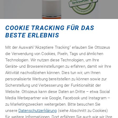
COOKIE TRACKING FÜR DAS
BESTE ERLEBNIS
Mit der Auswahl “Akzeptiere Tracking” erlauben Sie Ottozeus
die Verwendung von Cookies, Pixeln, Tags und ähnlichen
Technologien. Wir nutzen diese Technologien, um Ihre
Geräte- und Browsereinstellungen zu erfahren, damit wir Ihre
Aktivität nachvollziehen können. Dies tun wir, um Ihnen
personalisierte Werbung bereitstellen zu können sowie zur
Sicherstellung und Verbesserung der Funktionalität der
technicoll
®
9119
Website. Ottozeus kann diese Daten an Dritte – etwa Social
Media Werbepartner wie Google, Facebook und Instagram –
Vielseitiger Sprühkleber mit sehr feinem Sprühbild. Perfekt
zu Marketingzwecken weitergeben. Bitte besuchen Sie
für die schnelle Verklebung von Fotos, Papier, Pappe,
unsere
Datenschutzerklärung
(siehe Abschnitt zu Cookies)
Kunststoff-Folien, Metall-Folien, Weichschäumen /
für weitere Informationen. Dort erfähren Sie auch wie wir Ihre