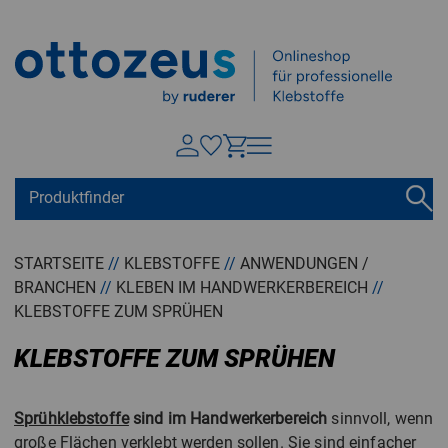
Springen zu
Hauptinhalt
Suchen
Tastaturkurzbefehle
Warenkorb
Shift + ALt + C
STARTSEITE
//
KLEBSTOFFE
//
ANWENDUNGEN /
BRANCHEN
//
KLEBEN IM HANDWERKERBEREICH
//
Konto
Shift + ALt + A
KLEBSTOFFE ZUM SPRÜHEN
Menü ein-/ausblenden
Shift + Alt + Z
KLEBSTOFFE ZUM SPRÜHEN
Sprühklebstoffe
sind im Handwerkerbereich
sinnvoll, wenn
große Flächen verklebt werden sollen. Sie sind einfacher