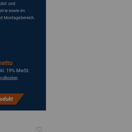
bil- und
trie sowie im
nd Montagebereich.
netto
nkl. 19% MwSt.
andkosten
odukt