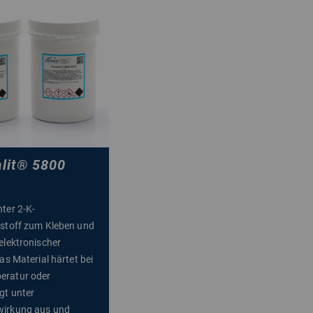
lit
®
5800
ter 2-K-
stoff zum Kleben und
elektronischer
as Material härtet bei
ratur oder
gt unter
irkung aus und