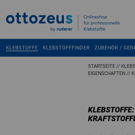
Springen zu
Hauptinhalt
Suchen
KLEBSTOFFE
KLEBSTOFFFINDER
ZUBEHÖR / GER
Tastaturkurzbefehle
STARTSEITE
//
KLEB
EIGENSCHAFTEN
//
K
Warenkorb
Shift + ALt + C
Konto
Shift + ALt + A
Menü ein-/ausblenden
Shift + Alt + Z
KLEBSTOFFE:
KRAFTSTOFF