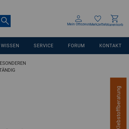
Mein Ottozeus
Merkzettel
Warenkorb
WISSEN
SERVICE
FORUM
KONTAKT
BESONDEREN
TÄNDIG
digitale Klebstoffberatung