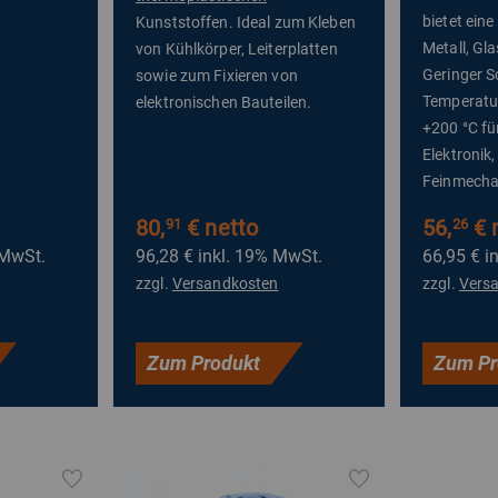
bietet ein
Kunststoffen. Ideal zum Kleben
Metall, Gl
von Kühlkörper, Leiterplatten
Geringer 
sowie zum Fixieren von
Temperatur
elektronischen Bauteilen.
+200 °C f
Elektronik
Feinmecha
80,
€ netto
56,
€ 
91
26
 MwSt.
96,28 €
inkl. 19% MwSt.
66,95 €
i
zzgl.
Versandkosten
zzgl.
Vers
Zum Produkt
Zum Pr