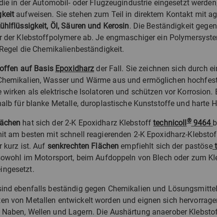
 die in der Automobil- oder Flugzeugindustrie eingesetzt werde
keit
aufweisen. Sie stehen zum Teil in direktem Kontakt mit a
ühlflüssigkeit, Öl, Säuren und Kerosin
. Die Beständigkeit gege
r der Klebstoffpolymere ab. Je engmaschiger ein Polymersyste
r Regel die Chemikalienbeständigkeit.
toffen auf Basis
Epoxidharz
der Fall. Sie zeichnen sich durch e
Chemikalien, Wasser und Wärme aus und ermöglichen hochfes
 wirken als elektrische Isolatoren und schützen vor Korrosion.
halb für blanke Metalle, duroplastische Kunststoffe und harte H
®
lächen
hat sich der 2-K Epoxidharz Klebstoff
technicoll
9464
b
it am besten mit schnell reagierenden 2-K Epoxidharz-Klebstof
 kurz ist. Auf
senkrechten Flächen
empfiehlt sich der pastöse
 sowohl im Motorsport, beim Aufdoppeln von Blech oder zum K
ingesetzt.
ind ebenfalls beständig gegen Chemikalien und Lösungsmittel. 
en von Metallen entwickelt worden und eignen sich hervorrage
Naben, Wellen und Lagern. Die Aushärtung anaerober Klebstoff