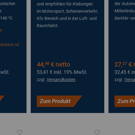
ronischer
der Automo
und empfohlen für Klebungen
e
Möbelindus
im Motorsport, Schienenverkehr,
140 °C.
Sanitär- u
Kfz-Bereich und in der Luft- und
Raumfahrt.
om
duktes ist
44,
€ netto
27,
€ 
88
27
MwSt.
53,41 €
inkl. 19% MwSt.
32,45 €
i
zzgl.
Versandkosten
zzgl.
Vers
Zum Produkt
Zum Pr