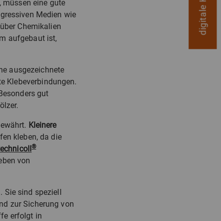
n, müssen eine gute
ggressiven Medien wie
nüber Chemikalien
m aufgebaut ist,
ine ausgezeichnete
te Klebeverbindungen.
 Besonders gut
ölzer.
ewährt.
Kleinere
fen kleben, da die
®
technicoll
leben von
Sie sind speziell
nd zur Sicherung von
e erfolgt in