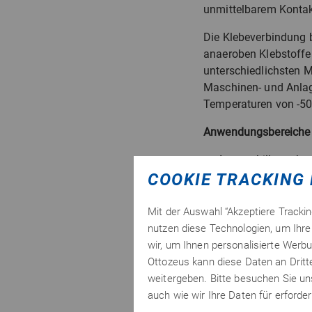
unmittelbarem Kontak
Die Klebeverbindung b
anaeroben Klebstoff
unterschiedlichsten 
Maschinen- und Anlag
Temperaturen von -50
Anwendungsbereiche i
Automobilbranche:
Luftfahrbranche un
COOKIE TRACKING 
Triebwerkskompon
Chemische Industri
Mit der Auswahl “Akzeptiere Tracki
sowie auch im Bau 
nutzen diese Technologien, um Ihre 
Schiffstransport / 
wir, um Ihnen personalisierte Werbu
und Ölleitungen
Ottozeus kann diese Daten an Drit
Landwirtschaft: Kr
weitergeben. Bitte besuchen Sie u
Bauindustrie: Abdi
auch wie wir Ihre Daten für erford