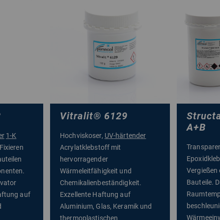
8
Vitralit
®
6129
Structa
A+B
er
1-K
Hochviskoser,
UV-härtender
Transparen
Fixieren
Acrylatklebstoff mit
Epoxidkleb
uteilen
hervorragender
Vergießen 
onenten.
Wärmeleitfähigkeit und
Bauteile. D
vator
Chemikalienbeständigkeit.
Raumtempe
aftung auf
Exzellente Haftung auf
beschleuni
d
Aluminium, Glas, Keramik und
Wärmeeinw
thermoplastischen