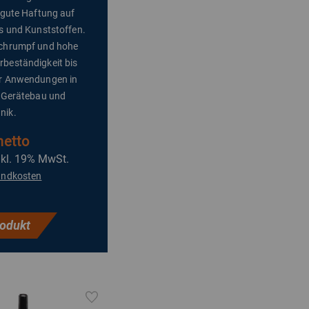
e gute Haftung auf
as und Kunststoffen.
Schrumpf und hohe
beständigkeit bis
ür Anwendungen in
, Gerätebau und
nik.
netto
nkl. 19% MwSt.
andkosten
odukt