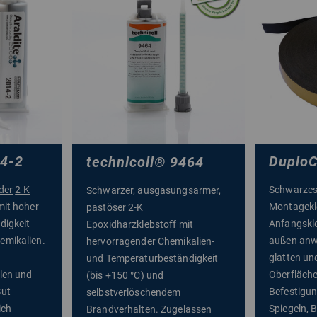
4-2
Duplo
technicoll
®
9464
der
2-K
Schwarzes,
Schwarzer, ausgasungsarmer,
mit hoher
Montagekl
pastöser
2-K
digkeit
Anfangskle
Epoxidharz
klebstoff mit
emikalien.
außen anw
hervorragender Chemikalien-
glatten un
und Temperaturbeständigkeit
ilen und
Oberfläche
(bis +150 °C) und
Gut
Befestigun
selbstverlöschendem
ich
Spiegeln, 
Brandverhalten. Zugelassen