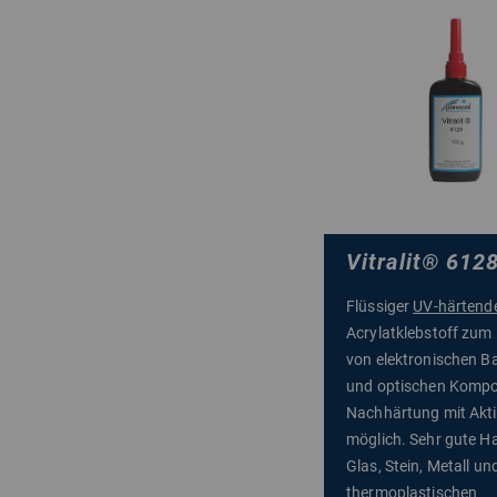
Vitralit
®
612
Flüssiger
UV-härtend
Acrylatklebstoff zum 
von elektronischen Ba
und optischen Komp
Nachhärtung mit Akti
möglich. Sehr gute H
Glas, Stein, Metall un
thermoplastischen