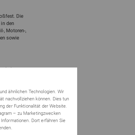
oßfest. Die
 in den
-, Motoren-,
gen sowie
Kontakt kommen
nks oder
 ausgesetzt sind;
 und ähnlichen Technologien. Wir
tät nachvollziehen können. Dies tun
ür Kraftstoffleitungen
ng der Funktionalität der Website.
stagram – zu Marketingzwecken
 Maschinen
 Informationen. Dort erfähren Sie
ufahrzeugen
wenden.