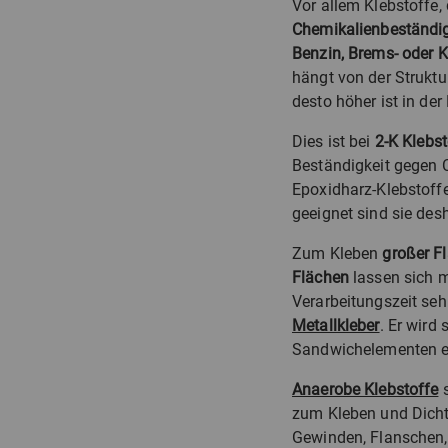
Vor allem Klebstoffe,
Chemikalienbeständig
Benzin, Brems- oder K
hängt von der Struktu
desto höher ist in de
Dies ist bei
2-K Klebs
Beständigkeit gegen 
Epoxidharz-Klebstoffe
geeignet sind sie des
Zum Kleben
großer F
Flächen
lassen sich m
Verarbeitungszeit sehr
Metallkleber
. Er wird
Sandwichelementen e
Anaerobe Klebstoffe
s
zum Kleben und Dicht
Gewinden, Flanschen, 