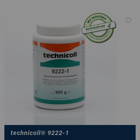
technicoll
®
9222-1