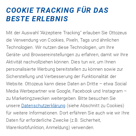
COOKIE TRACKING FÜR DAS
BESTE ERLEBNIS
Mit der Auswahl “Akzeptiere Tracking” erlauben Sie Ottozeus
die Verwendung von Cookies, Pixeln, Tags und ähnlichen
Technologien. Wir nutzen diese Technologien, um Ihre
Geräte- und Browsereinstellungen zu erfahren, damit wir Ihre
Aktivität nachvollziehen können. Dies tun wir, um Ihnen
Swiftcol 2146
personalisierte Werbung bereitstellen zu können sowie zur
Sicherstellung und Verbesserung der Funktionalität der
Spritzfähiger
2-K
PUR
Kontaktklebstoff
für Kfz-
Website. Ottozeus kann diese Daten an Dritte – etwa Social
Innenausstattung. Zum Kleben von Geweben, Leder, ABS-
Media Werbepartner wie Google, Facebook und Instagram –
Formteilen und Hartfasermaterialien sowie PVC- und ABS-
zu Marketingzwecken weitergeben. Bitte besuchen Sie
Folien auf gepresste Baumwollfasermatten. Hohe
unsere
Datenschutzerklärung
(siehe Abschnitt zu Cookies)
Wärmefestigkeit und Weichmacherbeständigkeit (mit
für weitere Informationen. Dort erfähren Sie auch wie wir Ihre
Vernetzer-Zugabe).
Daten für erforderliche Zwecke (z.B. Sicherheit,
17,
€ netto
78
Warenkorbfunktion, Anmeldung) verwenden.
21,16 €
inkl. 19% MwSt.