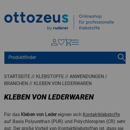
Springen zu
Hauptinhalt
Suchen
Tastaturkurzbefehle
Warenkorb
Shift + ALt + C
STARTSEITE
//
KLEBSTOFFE
//
ANWENDUNGEN /
BRANCHEN
//
KLEBEN VON LEDERWAREN
Konto
Shift + ALt + A
Menü ein-/ausblenden
KLEBEN VON LEDERWAREN
Shift + Alt + Z
Für das
Kleben von Leder
eignen sich
Kontaktklebstoffe
auf Basis Polyurethan (PUR) und Polychloropren (CR) sehr
gut. Der große Vorteil von Kontaktklebstoffen ist, dass sie