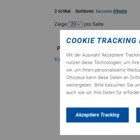
2 Artikel
Sortieren:
Neueste
Älteste
Zeige
pro Seite
COOKIE TRACKING 
Post
Mit der Auswahl “Akzeptiere Tracki
Kunde
nutzen diese Technologien, um Ihre 
wir, um Ihnen personalisierte Werbu
Ottozeus kann diese Daten an Drit
weitergeben. Bitte besuchen Sie u
auch wie wir Ihre Daten für erford
Akzeptiere Tracking