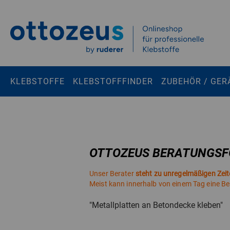
Springen zu
Hauptinhalt
Suchen
KLEBSTOFFE
KLEBSTOFFFINDER
ZUBEHÖR / GER
Tastaturkurzbefehle
Warenkorb
Shift + ALt + C
Konto
Shift + ALt + A
OTTOZEUS BERATUNGS
Menü ein-/ausblenden
Shift + Alt + Z
Unser Berater
steht zu unregelmäßigen Zei
Meist kann innerhalb von einem Tag eine B
"Metallplatten an Betondecke kleben"