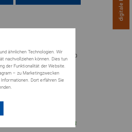
 und ähnlichen Technologien. Wir
se und einem Durchmesser von ca. 40
tät nachvollziehen können. Dies tun
bis 15kg an Gewicht angehängt.
ng der Funktionalität der Website.
stagram – zu Marketingzwecken
it das ganze dauerhaft hält.
 Informationen. Dort erfähren Sie
wenden.
QUOTE