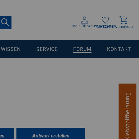
Mein Ottozeus
Merkzettel
Warenkorb
WISSEN
SERVICE
FORUM
KONTAKT
digitale Klebstoffberatung
en
Antwort erstellen