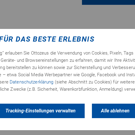
FÜR DAS BESTE ERLEBNIS
ng” erlauben Sie Ottozeus die Verwendung von Cookies, Pixeln, Tags
Hallo ich möchte eine Metallplatte mit Befestigungsö
Geräte- und Browsereinstellungen zu erfahren, damit wir Ihre Aktivi
bis 60mm an eine Betondecke kleben. Es wird ca. 12 
ng bereitstellen zu können sowie zur Sicherstellung und Verbesseru
te – etwa Social Media Werbepartner wie Google, Facebook und In
Welchen Kleber verwende ich hier am sinnvollsten, dam
nsere
Datenschutzerklärung
(siehe Abschnitt zu Cookies) für weitere
Die Metallplatten sind aus Stahl und evtl. verzinkt.
erliche Zwecke (z.B. Sicherheit, Warenkorbfunktion, Anmeldung) ver
Danke für eine Antwort.
Tracking-Einstellungen verwalten
Alle ablehnen
Herzlichen Gruß, Franz
Posted
: 31.10.2014