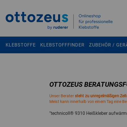
Springen zu
Hauptinhalt
Suchen
KLEBSTOFFE
KLEBSTOFFFINDER
ZUBEHÖR / GER
Tastaturkurzbefehle
Warenkorb
Shift + ALt + C
Konto
Shift + ALt + A
OTTOZEUS BERATUNGS
Menü ein-/ausblenden
Shift + Alt + Z
Unser Berater
steht zu unregelmäßigen Zei
Meist kann innerhalb von einem Tag eine B
"technicoll® 9310 Heißkleber aufwärm