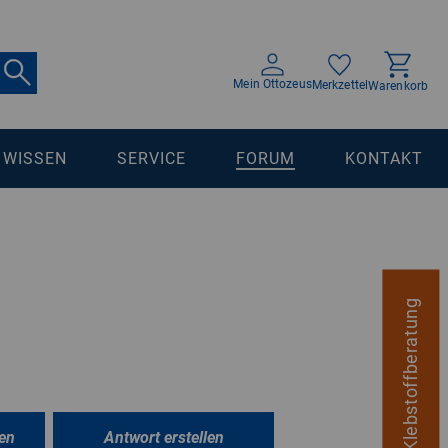
Mein Ottozeus
Merkzettel
Warenkorb
WISSEN
SERVICE
FORUM
KONTAKT
digitale Klebstoffberatung
en
Antwort erstellen