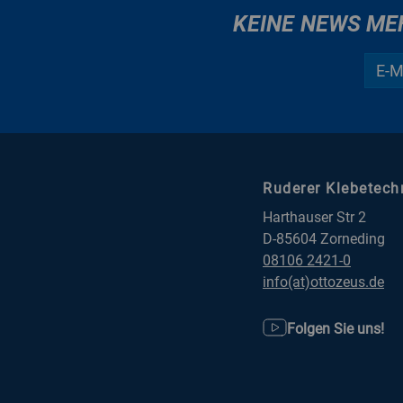
KEINE NEWS ME
Ruderer Klebetec
Harthauser Str 2
D-85604 Zorneding
08106 2421-0
info(at)ottozeus.de
Folgen Sie uns!