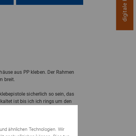
ehäuse aus PP kleben. Der Rahmen
 breit.
ebepistole sicherlich so sein, das
ltet ist bis ich ich rings um den
 einer Heißluftpistole wieder
 und ähnlichen Technologien. Wir
men der Möglichkeiten, stabile