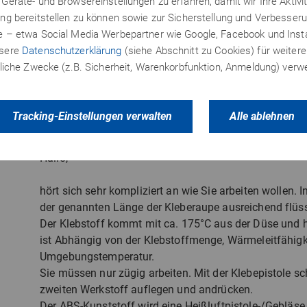
Geräte- und Browsereinstellungen zu erfahren, damit wir Ihre Aktivi
Klebestelle herzustellen oder nimmt der Kleber durch
ng bereitstellen zu können sowie zur Sicherstellung und Verbesseru
te – etwa Social Media Werbepartner wie Google, Facebook und In
Ich würde die beiden Teile dann nach dem ersten Zu
nsere
Datenschutzerklärung
(siehe Abschnitt zu Cookies) für weitere
ringsum zusammenklemmmen, die Klebstelle vorsichti
erliche Zwecke (z.B. Sicherheit, Warenkorbfunktion, Anmeldung) ver
flüssige Heißkleber entsprechend gleichmässig verteilt
einmal erwärmt werden kann, muss ich einen anderen 
Posted
: 18.09.2014
Tracking-Einstellungen verwalten
Alle ablehnen
Hallo,
hört sich sehr kompliziert an wie Sie arbeiten wollen. In
der genannten Länge der Kleberaupe ausreichend flüs
Der Klebstoff kommt mit ca. 175°C aus der Düse und h
ist Abhängig von der Klebstoffmenge, Wärmeleitfähigk
Umgebungstemperatur.
Sie müssen nur zügig arbeiten. Mit der Klebepistole s
zweiten Werkstoff auflegen und andrücken.
Der ABS-Kunststoff wird eine Heißluftpistole-/Gebläse