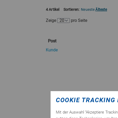
4 Artikel
Sortieren:
Neueste
Älteste
Zeige
pro Seite
Post
Kunde
COOKIE TRACKING 
Mit der Auswahl “Akzeptiere Tracki