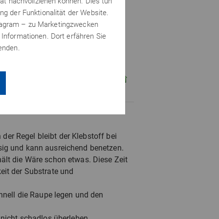
tät nachvollziehen können. Dies tun
 eine Wiedererwärmung Schaden ?
ng der Funktionalität der Website.
stagram – zu Marketingzwecken
sammensetzen mit Leimzwingen
 Informationen. Dort erfähren Sie
g erwärmen und warten bis sich der
wenden.
 hat. Wenn der Kleber jedoch nur
Plan zur Verarbeitung schmieden.
QUOTE
 der Regel bleibt der Klebstoff bei
sig und kann ausreichend benetzen.
ält die Wäre schon etwas. Diese Zeit
eit der Substrate und
chnell die Raupe legen und den
 nicht schadlos überleben.