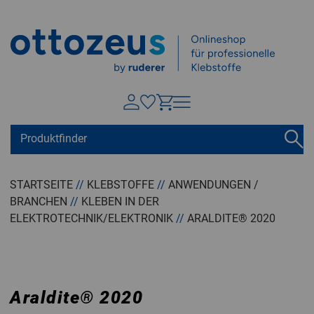
Springen zu
Hauptinhalt
Suchen
Tastaturkurzbefehle
Warenkorb
Shift + ALt + C
STARTSEITE
//
KLEBSTOFFE
//
ANWENDUNGEN /
BRANCHEN
//
KLEBEN IN DER
Konto
Shift + ALt + A
ELEKTROTECHNIK/ELEKTRONIK
//
ARALDITE® 2020
Menü ein-/ausblenden
Shift + Alt + Z
Araldite
®
2020