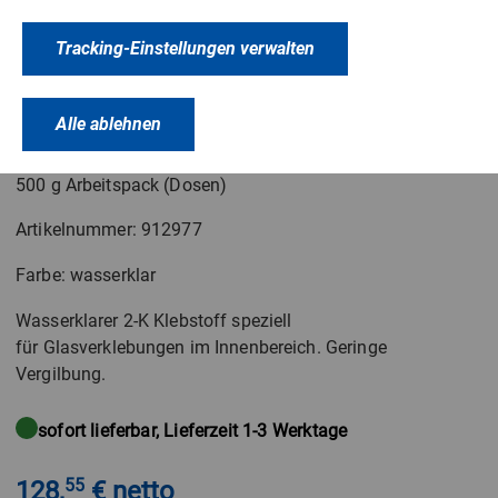
Tracking-Einstellungen verwalten
Alle ablehnen
Araldite
®
2020
500 g Arbeitspack (Dosen)
Artikelnummer: 912977
Farbe: wasserklar
Wasserklarer 2-K Klebstoff speziell
für Glasverklebungen im Innenbereich. Geringe
Vergilbung.
sofort lieferbar, Lieferzeit 1-3 Werktage
128,
55
€ netto