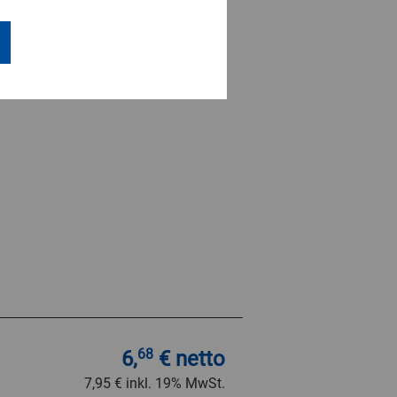
6,
68
€ netto
7,95 €
inkl. 19% MwSt.