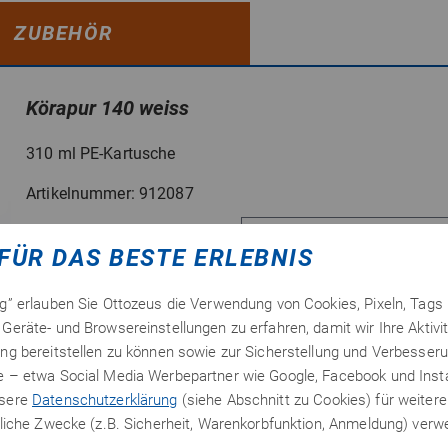
ZUBEHÖR
Körapur 140 weiss
310 ml PE-Kartusche
Artikelnummer: 912087
Farbe: weiss
FÜR DAS BESTE ERLEBNIS
Standfester,
überlackierbarer 1K-
ng” erlauben Sie Ottozeus die Verwendung von Cookies, Pixeln, Tags
Dichtstoff in der 310 ml
Geräte- und Browsereinstellungen zu erfahren, damit wir Ihre Aktivi
PE Kartusche für
ng bereitstellen zu können sowie zur Sicherstellung und Verbesseru
kraftschlüssige
te – etwa Social Media Werbepartner wie Google, Facebook und In
Verbindungen. Er
nsere
Datenschutzerklärung
(siehe Abschnitt zu Cookies) für weitere
dichtet zuverlässig
erliche Zwecke (z.B. Sicherheit, Warenkorbfunktion, Anmeldung) ver
gegen Feuchtigkeit ab,