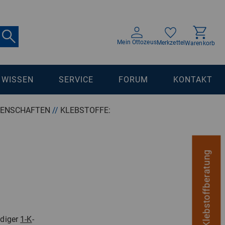
Mein Ottozeus
Merkzettel
Warenkorb
WISSEN
SERVICE
FORUM
KONTAKT
IGENSCHAFTEN
//
KLEBSTOFFE:
digitale Klebstoffberatung
ndiger
1-K
-