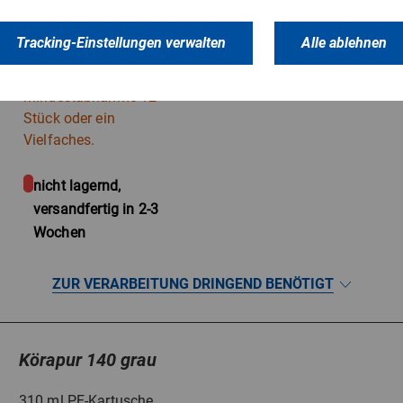
ist kälte- und
hitzebeständig; Farbe:
Tracking-Einstellungen verwalten
Alle ablehnen
weiss.
Mindestabnahme 12
Stück oder ein
Vielfaches.
nicht lagernd,
versandfertig in 2-3
Wochen
ZUR VERARBEITUNG DRINGEND BENÖTIGT
Körapur 140 grau
310 ml PE-Kartusche