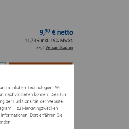
9,
90
€ netto
11,78 €
inkl. 19% MwSt.
zzgl.
Versandkosten
In den Warenkorb
 und ähnlichen Technologien. Wir
tät nachvollziehen können. Dies tun
ng der Funktionalität der Website.
stagram – zu Marketingzwecken
 Informationen. Dort erfähren Sie
wenden.