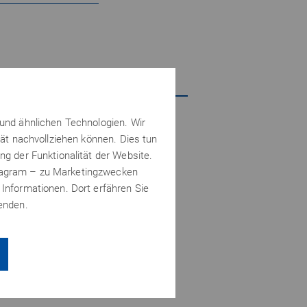
 und ähnlichen Technologien. Wir
5,
48
€ netto
tät nachvollziehen können. Dies tun
6,52 €
inkl. 19% MwSt.
ng der Funktionalität der Website.
zzgl.
Versandkosten
stagram – zu Marketingzwecken
 Informationen. Dort erfähren Sie
wenden.
In den Warenkorb