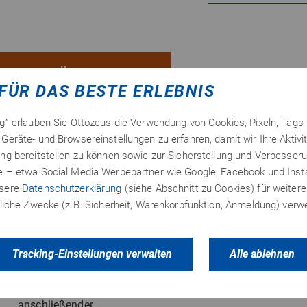
ZUBEHÖR
FÜR DAS BESTE ERLEBNIS
tesa
®
4309
ng” erlauben Sie Ottozeus die Verwendung von Cookies, Pixeln, Tags
hellbraun
Geräte- und Browsereinstellungen zu erfahren, damit wir Ihre Aktivi
ng bereitstellen zu können sowie zur Sicherstellung und Verbesseru
50 m Rolle
te – etwa Social Media Werbepartner wie Google, Facebook und In
nsere
Datenschutzerklärung
(siehe Abschnitt zu Cookies) für weitere
Artikelnummer: 12512
erliche Zwecke (z.B. Sicherheit, Warenkorbfunktion, Anmeldung) ver
Farbe: hellbraun
Tracking-Einstellungen verwalten
Alle ablehnen
Temperaturbeständiges
Papierabdeckband für
Lackierarbeiten mit
anschließender