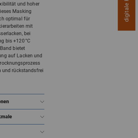
ibilität und hoher
Dieses Masking
ch optimal für
ierarbeiten mit
serlacken, bei
g bis +120 °C
 Band bietet
ung auf Lacken und
Trocknungsprozess
h und rückstandsfrei
onen
kmale