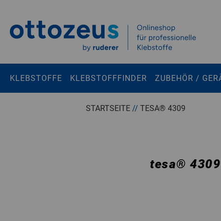
Springen zu
Hauptinhalt
Suchen
KLEBSTOFFE
KLEBSTOFFFINDER
ZUBEHÖR / GER
Tastaturkurzbefehle
STARTSEITE
//
TESA® 4309
Warenkorb
Shift + ALt + C
Konto
Shift + ALt + A
tesa
®
4309
Menü ein-/ausblenden
Shift + Alt + Z