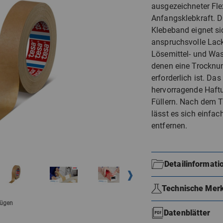
ausgezeichneter Flex
Anfangsklebkraft. 
Klebeband eignet si
anspruchsvolle Lack
Lösemittel- und Was
denen eine Trocknun
erforderlich ist. Das
hervorragende Haft
Füllern. Nach dem 
lässt es sich einfac
entfernen.
Detailinformati
Technische Mer
fügen
Datenblätter