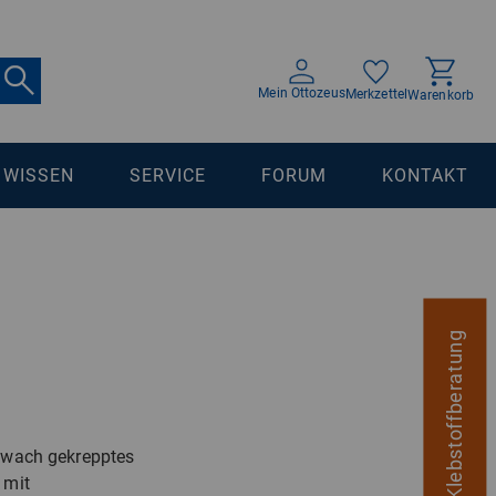
Mein Ottozeus
Merkzettel
Warenkorb
WISSEN
SERVICE
FORUM
KONTAKT
digitale Klebstoffberatung
hwach gekrepptes
 mit