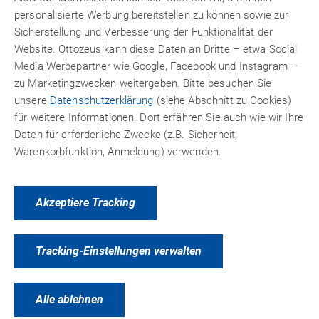
den vorgestellten Klebstoffen unterschiedlicher Hersteller
personalisierte Werbung bereitstellen zu können sowie zur
®
überzeugte das Produkt
technicoll
9411
. Hierbei handelt
Sicherstellung und Verbesserung der Funktionalität der
es sich um einen reaktiven Klebestoff auf Rohstoffbasis
Website. Ottozeus kann diese Daten an Dritte – etwa Social
MMA (Methylmethacrylat)
im
Mischungsverhältnis
10:1
Media Werbepartner wie Google, Facebook und Instagram –
(Volumenteile). Die Verarbeitung solcher Produkte erfolgt
zu Marketingzwecken weitergeben. Bitte besuchen Sie
aus sog.
Doppelkammerkartuschen
(auch Side-by-Side-
unsere
Datenschutzerklärung
(siehe Abschnitt zu Cookies)
Kartuschen genannt) mit statischen
Mischrohren
und
für weitere Informationen. Dort erfähren Sie auch wie wir Ihre
geeigneter Auspresspistole. Für die Vorserie setzten die
Daten für erforderliche Zwecke (z.B. Sicherheit,
Techniker 50 ml Doppel-Kartuschen in manueller
Warenkorbfunktion, Anmeldung) verwenden.
Verarbeitung ein. Bei der dann anlaufenden
Serienfertigung wurden 490 ml Doppelkartuschen mit
pneumatisch betriebenen
Auspresspistolen
verwendet. Für
Akzeptiere Tracking
Arbeiten, bei denen kein Druckluftanschluss zur Verfügung
steht, können geeignete
manuelle Geräte
verwendet
werden. Jedoch empfiehlt es sich bei derartig langen
Tracking-Einstellungen verwalten
Klebestrecken (Applikationen in Raupen-Längen bis 3,80
m und 1 mm Durchmesser) druckluftbetriebene oder
elektrische Auspresspistolen
einzusetzen. Nur mit solchen
Alle ablehnen
Geräten lässt sich ein gleichmäßiger, kontinuierlicher