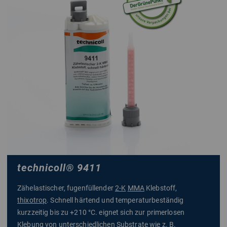
technicoll
®
9411
Zähelastischer, fugenfüllender
2-K
MMA
Klebstoff,
thixotrop
. Schnell härtend und temperaturbeständig
kurzzeitig bis zu +210 °C. eignet sich zur primerlosen
Klebung von unterschiedlichen Substrate wie z. B.