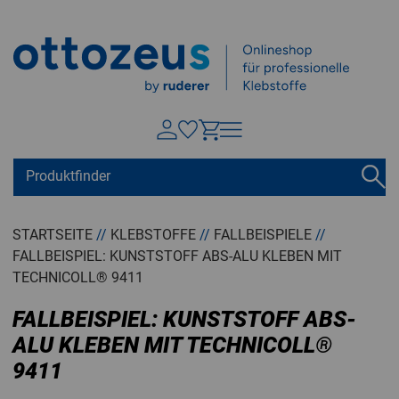
Springen zu
Hauptinhalt
Suchen
Tastaturkurzbefehle
Warenkorb
Shift + ALt + C
STARTSEITE
//
KLEBSTOFFE
//
FALLBEISPIELE
//
FALLBEISPIEL: KUNSTSTOFF ABS-ALU KLEBEN MIT
Konto
Shift + ALt + A
TECHNICOLL® 9411
Menü ein-/ausblenden
Shift + Alt + Z
FALLBEISPIEL: KUNSTSTOFF ABS-
ALU KLEBEN MIT TECHNICOLL®
9411