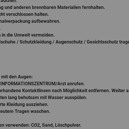
 rauchen.
ng und anderen brennbaren Materialien fernhalten.
icht verschlossen halten.
ginalverpackung aufbewahren.
.
g in die Umwelt vermeiden.
schuhe / Schutzkleidung / Augenschutz / Gesichtsschutz trag
t mit den Augen:
IFTINFORMATIONSZENTRUM/Arzt anrufen.
vorhandene Kontaktlinsen nach Möglichkeit entfernen. Weiter 
uten lang behutsam mit Wasser ausspülen.
rte Kleidung ausziehen.
rneutem Tragen waschen.
en verwenden: CO2, Sand, Löschpulver.