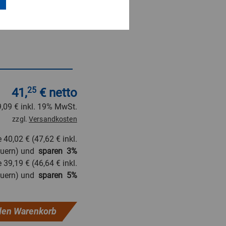
41,
25
€ netto
9,09 €
inkl. 19% MwSt.
zzgl.
Versandkosten
e
40,02 €
(
47,62 €
inkl.
euern) und
sparen
3
%
e
39,19 €
(
46,64 €
inkl.
euern) und
sparen
5
%
den Warenkorb