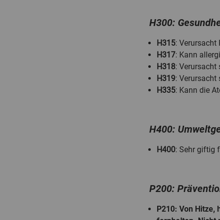
H300: Gesundhe
H315
: Verursacht
H317
: Kann aller
H318
: Verursach
H319
: Verursacht
H335
: Kann die A
H400: Umweltge
H400
: Sehr gifti
P200: Präventi
P210
: Von Hitze