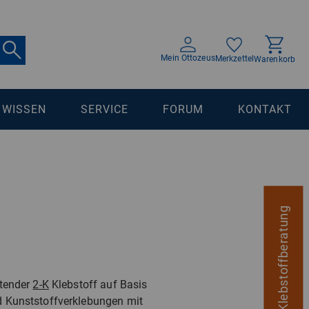
Mein Ottozeus
Merkzettel
Warenkorb
WISSEN
SERVICE
FORUM
KONTAKT
digitale Klebstoffberatung
rtender
2-K
Klebstoff auf Basis
d Kunststoffverklebungen mit