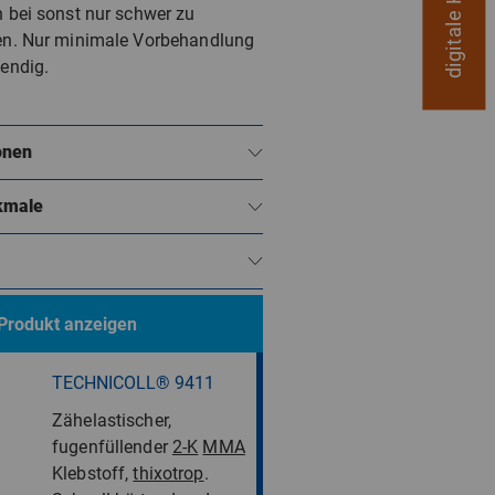
 bei sonst nur schwer zu
en. Nur minimale Vorbehandlung
endig.
onen
kmale
 Produkt anzeigen
TECHNICOLL® 9411
Zähelastischer,
fugenfüllender
2-K
MMA
Klebstoff,
thixotrop
.