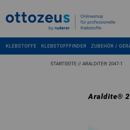
Springen zu
Hauptinhalt
Suchen
KLEBSTOFFE
KLEBSTOFFFINDER
ZUBEHÖR / GER
Tastaturkurzbefehle
STARTSEITE
//
ARALDITE® 2047-1
Warenkorb
Shift + ALt + C
Konto
Shift + ALt + A
Araldite
®
2
Menü ein-/ausblenden
Shift + Alt + Z