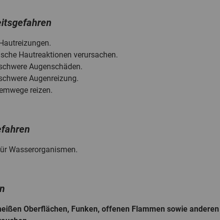
itsgefahren
 Hautreizungen.
gische Hautreaktionen verursachen.
t schwere Augenschäden.
 schwere Augenreizung.
temwege reizen.
fahren
g für Wasserorganismen.
on
, heißen Oberflächen, Funken, offenen Flammen sowie anderen