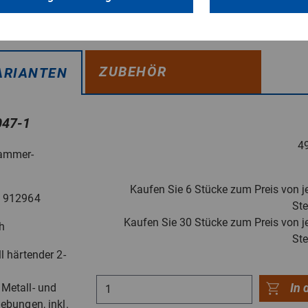
ZUBEHÖR
ARIANTEN
47-1
4
ammer-
Kaufen Sie 6 Stücke zum Preis von j
: 912964
St
Kaufen Sie 30 Stücke zum Preis von j
h
St
l härtender 2-
In 
Metall- und
ebungen, inkl.