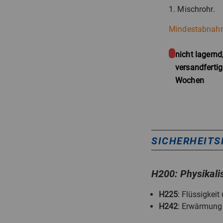
1. Mischrohr.
Mindestabnahm
nicht lagernd
versandfertig
Wochen
SICHERHEITS
H200: Physikali
H225
: Flüssigkei
H242
: Erwärmung