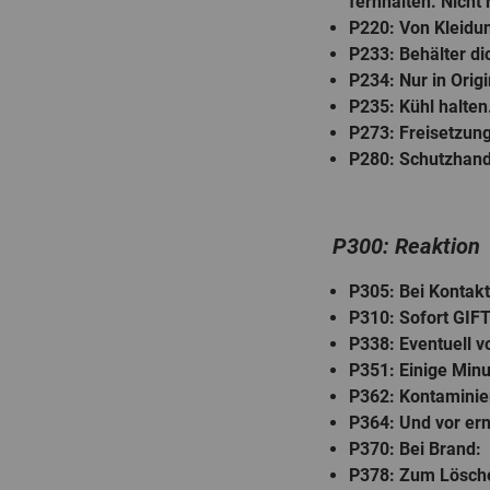
fernhalten. Nicht
P220
: Von Kleidu
P233
: Behälter d
P234
: Nur in Ori
P235
: Kühl halten
P273
: Freisetzun
P280
: Schutzhand
P300: Reaktion
P305
: Bei Kontak
P310
: Sofort G
P338
: Eventuell 
P351
: Einige Min
P362
: Kontaminie
P364
: Und vor e
P370
: Bei Brand:
P378
: Zum Lösch