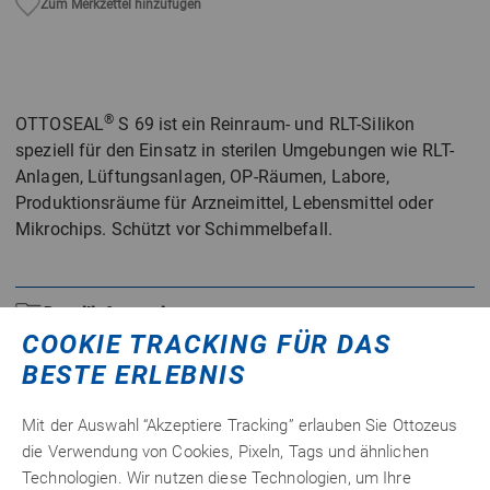
Zum Merkzettel hinzufügen
®
OTTOSEAL
S 69 ist ein Reinraum- und RLT-Silikon
speziell für den Einsatz in sterilen Umgebungen wie RLT-
Anlagen, Lüftungsanlagen, OP-Räumen, Labore,
Produktionsräume für Arzneimittel, Lebensmittel oder
Mikrochips. Schützt vor Schimmelbefall.
Detailinformationen
COOKIE TRACKING FÜR DAS
Technische Merkmale
BESTE ERLEBNIS
Datenblätter
Mit der Auswahl “Akzeptiere Tracking” erlauben Sie Ottozeus
die Verwendung von Cookies, Pixeln, Tags und ähnlichen
Technologien. Wir nutzen diese Technologien, um Ihre