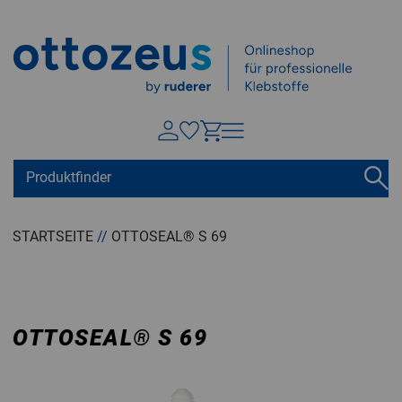
Springen zu
Hauptinhalt
Suchen
Tastaturkurzbefehle
Warenkorb
Shift + ALt + C
STARTSEITE
//
OTTOSEAL® S 69
Konto
Shift + ALt + A
Menü ein-/ausblenden
Shift + Alt + Z
OTTOSEAL
®
S 69