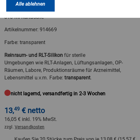
OTTOSEAL
®
S 69 transparent
Alle ablehnen
310 ml Kartusche
Artikelnummer: 914669
Farbe: transparent
Reinraum- und RLT-Silikon
für sterile
Umgebungen wie RLT-Anlagen, Lüftungsanlagen, OP-
Räumen, Labore, Produktionsräume für Arzneimittel,
Lebensmittel u.v.m. Farbe:
transparent
.
nicht lagernd, versandfertig in 2-3 Wochen
13,
49
€ netto
16,05 €
inkl. 19% MwSt.
zzgl.
Versandkosten
Kaufen Sie 20 Stücke zum Preis von je
13,08 €
(
15,57 €