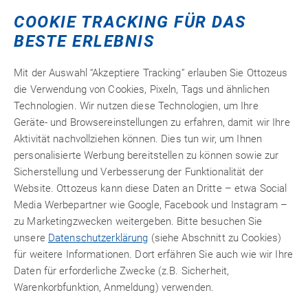
COOKIE TRACKING FÜR DAS
Zum Merkzettel hinzufügen
BESTE ERLEBNIS
Mit der Auswahl “Akzeptiere Tracking” erlauben Sie Ottozeus
die Verwendung von Cookies, Pixeln, Tags und ähnlichen
Anaerober
,
niedrigviskoser
1-K
und hochfester Kleb- und
Technologien. Wir nutzen diese Technologien, um Ihre
Dichtstoff für Metalle. Ideal zur Befestigung von
Geräte- und Browsereinstellungen zu erfahren, damit wir Ihre
Gewinden, Wellen, Naben, Lagern. Hält dynamischen
Aktivität nachvollziehen können. Dies tun wir, um Ihnen
Beanspruchungen stand. Temperaturbeständig bis +150
personalisierte Werbung bereitstellen zu können sowie zur
°C. Spaltfüllend bis 0,13 mm. Maximales Gewinde M 12.
Sicherstellung und Verbesserung der Funktionalität der
®
Frühere Bezeichnung Cyberbond
RL 67.
Website. Ottozeus kann diese Daten an Dritte – etwa Social
Media Werbepartner wie Google, Facebook und Instagram –
zu Marketingzwecken weitergeben. Bitte besuchen Sie
unsere
Datenschutzerklärung
(siehe Abschnitt zu Cookies)
Detailinformationen
für weitere Informationen. Dort erfähren Sie auch wie wir Ihre
Daten für erforderliche Zwecke (z.B. Sicherheit,
Technische Merkmale
Warenkorbfunktion, Anmeldung) verwenden.