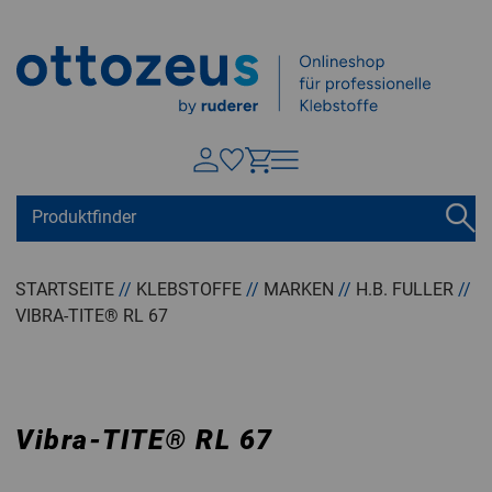
Springen zu
Hauptinhalt
Suchen
Tastaturkurzbefehle
Warenkorb
Shift + ALt + C
STARTSEITE
//
KLEBSTOFFE
//
MARKEN
//
H.B. FULLER
//
VIBRA-TITE® RL 67
Konto
Shift + ALt + A
Menü ein-/ausblenden
Shift + Alt + Z
Vibra-TITE
®
RL 67