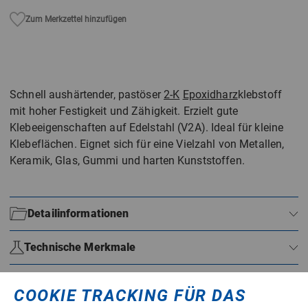
Zum Merkzettel hinzufügen
Schnell aushärtender, pastöser
2-K
Epoxidharz
klebstoff
mit hoher Festigkeit und Zähigkeit. Erzielt gute
Klebeeigenschaften auf Edelstahl (V2A). Ideal für kleine
Klebeflächen. Eignet sich für eine Vielzahl von Metallen,
Keramik, Glas, Gummi und harten Kunststoffen.
Detailinformationen
Technische Merkmale
Datenblätter
COOKIE TRACKING FÜR DAS