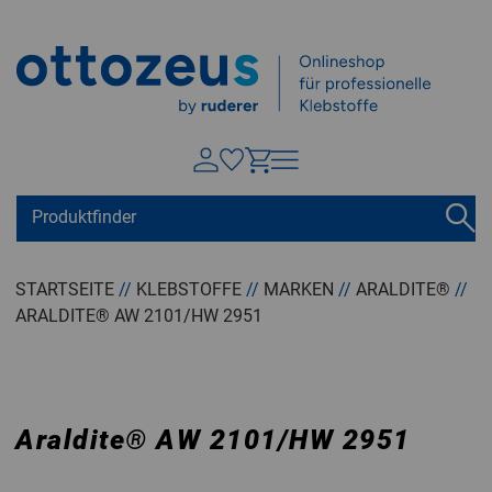
Springen zu
Hauptinhalt
Suchen
Tastaturkurzbefehle
Warenkorb
Shift + ALt + C
STARTSEITE
//
KLEBSTOFFE
//
MARKEN
//
ARALDITE®
//
ARALDITE® AW 2101/HW 2951
Konto
Shift + ALt + A
Menü ein-/ausblenden
Shift + Alt + Z
Araldite
®
AW 2101/HW 2951