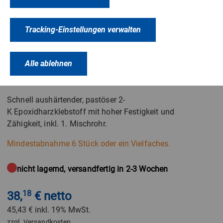
Araldite
®
AW 2101/HW 2951
Tracking-Einstellungen verwalten
50 ml Doppelkammer-Kartusche
Artikelnummer: 913151
Alle ablehnen
Farbe: grau
Schnell aushärtender, pastöser 2-
K Epoxidharzklebstoff mit hoher Festigkeit und
Zähigkeit, inkl. 1. Mischrohr.
Mindestabnahme 6 Stück oder ein Vielfaches.
nicht lagernd, versandfertig in 2-3 Wochen
38,
18
€ netto
45,43 €
inkl. 19% MwSt.
zzgl.
Versandkosten