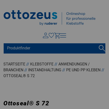
Springen zu
Hauptinhalt
Suchen
Tastaturkurzbefehle
Warenkorb
Shift + ALt + C
STARTSEITE
//
KLEBSTOFFE
//
ANWENDUNGEN /
BRANCHEN
//
INSTANDHALTUNG
//
PE UND PP KLEBEN
//
Konto
Shift + ALt + A
OTTOSEAL® S 72
Menü ein-/ausblenden
Shift + Alt + Z
Ottoseal
®
S 72