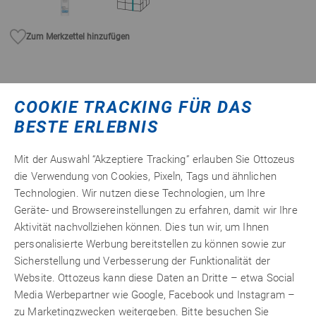
Zum Merkzettel hinzufügen
COOKIE TRACKING FÜR DAS
Witterungsbeständiges
Kunststoff
-Silikon speziell zum
BESTE ERLEBNIS
Kleben von Doppelstegplatten aus
Polycarbonat
®
®
®
(Makrolon
, Lexan
) oder Acrylglas (Plexiglas
). Perfekter
Mit der Auswahl “Akzeptiere Tracking” erlauben Sie Ottozeus
Dichtstoff für Gewächshäuser, Terrassenüberdachungen,
die Verwendung von Cookies, Pixeln, Tags und ähnlichen
Vitrinen, Schaufenster und Wintergärten. Haftet auch auf
Technologien. Wir nutzen diese Technologien, um Ihre
feuchtem Untergrund.
Geräte- und Browsereinstellungen zu erfahren, damit wir Ihre
Aktivität nachvollziehen können. Dies tun wir, um Ihnen
personalisierte Werbung bereitstellen zu können sowie zur
Detailinformationen
Sicherstellung und Verbesserung der Funktionalität der
Website. Ottozeus kann diese Daten an Dritte – etwa Social
Technische Merkmale
Media Werbepartner wie Google, Facebook und Instagram –
zu Marketingzwecken weitergeben. Bitte besuchen Sie