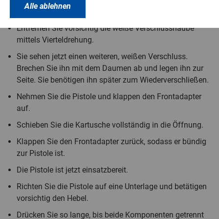
Alle ablehnen
oben.
Entfernen Sie vorsichtig die weiße Verschlusshaube
mittels Vierteldrehung.
Sie sehen jetzt einen weiteren, weißen Verschluss.
Brechen Sie ihn mit dem Daumen ab und legen ihn zur
Seite. Sie benötigen ihn später zum Wiederverschließen.
Nehmen Sie die Pistole und klappen den Frontadapter
auf.
Schieben Sie die Kartusche vollständig in die Öffnung.
Klappen Sie den Frontadapter zurück, sodass er bündig
zur Pistole ist.
Die Pistole ist jetzt einsatzbereit.
Richten Sie die Pistole auf eine Unterlage und betätigen
vorsichtig den Hebel.
Drücken Sie so lange, bis beide Komponenten getrennt