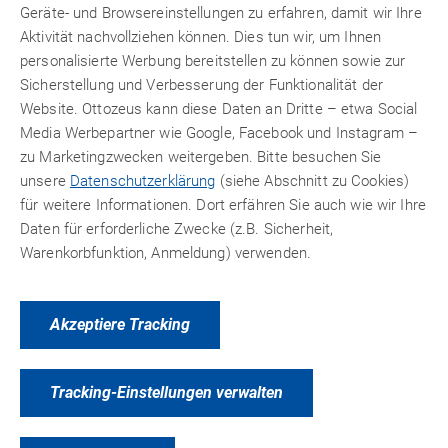
Geräte- und Browsereinstellungen zu erfahren, damit wir Ihre
Konstruktionsklebstoff mit einer Verarbeitungszeit von 8 Minuten,
einer Anfangsfestigkeit von 45 Minuten und einer Endfestigkeit
Aktivität nachvollziehen können. Dies tun wir, um Ihnen
von lediglich wenigen Tagen.
personalisierte Werbung bereitstellen zu können sowie zur
Sicherstellung und Verbesserung der Funktionalität der
Website. Ottozeus kann diese Daten an Dritte – etwa Social
Und so kleben Sie richtig:
Media Werbepartner wie Google, Facebook und Instagram –
zu Marketingzwecken weitergeben. Bitte besuchen Sie
Je nach benötigtem Mischungsverhältnis haben Sie
unsere
Datenschutzerklärung
(siehe Abschnitt zu Cookies)
unterschiedlich beschriftete Frontadapter und
für weitere Informationen. Dort erfähren Sie auch wie wir Ihre
Schubstangen.
Daten für erforderliche Zwecke (z.B. Sicherheit,
Prüfen Sie zunächst, ob der von Ihnen ausgewählte
Warenkorbfunktion, Anmeldung) verwenden.
Frontadapter auf die Kartusche passt.
Klicken Sie jetzt den Frontadapter in den Pistolenkörper.
Akzeptiere Tracking
Nehmen Sie den Pistolenkörper in die Hand, klicken Sie
mit dem Daumen auf den hinteren türkisfarbenen Knopf
und drücken Sie die Schubstange von vorne in die
Tracking-Einstellungen verwalten
Pistole. Ziehen Sie die Schubstange ganz nach hinten.
Nehmen Sie die Kartusche und halten die Öffnung nach