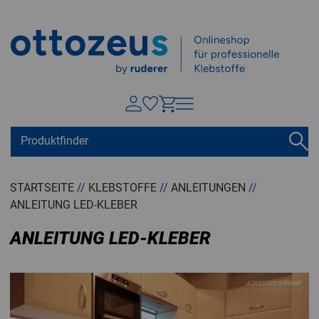
Springen zu
Hauptinhalt
Suchen
Tastaturkurzbefehle
Warenkorb
Shift + ALt + C
STARTSEITE
//
KLEBSTOFFE
//
ANLEITUNGEN
//
ANLEITUNG LED-KLEBER
Konto
Shift + ALt + A
Menü ein-/ausblenden
ANLEITUNG LED-KLEBER
Shift + Alt + Z