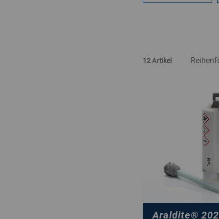
12 Artikel
Araldite
®
202