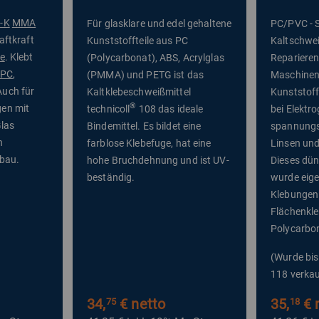
-K
MMA
Für glasklare und edel gehaltene
PC/PVC - S
aftkraft
Kunststoffteile aus PC
Kaltschwe
e
. Klebt
(Polycarbonat), ABS, Acrylglas
Reparieren
PC
,
(PMMA) und PETG ist das
Maschinen
Auch für
Kaltklebeschweißmittel
Kunststof
®
en mit
technicoll
108 das ideale
bei Elektr
Glas
Bindemittel. Es bildet eine
spannungs
n
farblose Klebefuge, hat eine
Linsen und 
tbau.
hohe Bruchdehnung und ist UV-
Dieses dün
beständig.
wurde eige
Klebungen
Flächenkl
Polycarbo
(Wurde bis
118 verkau
34,
€ netto
35,
€ 
75
18