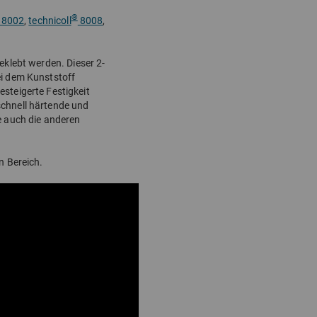
®
8002
,
technicoll
8008
,
eklebt werden. Dieser 2-
ei dem Kunststoff
steigerte Festigkeit
schnell härtende und
e auch die anderen
n Bereich.