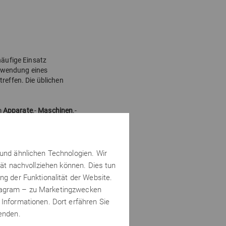
häufige Einsatz
erwendung eines
reffen. Die üblichen
m
Apparate
,-
Maschinen
,-
basieren in der Regel
dlichen Werkstoffe
ige geeignete Klebstoffe.
 und ähnlichen Technologien. Wir
tät nachvollziehen können. Dies tun
ng der Funktionalität der Website.
stagram – zu Marketingzwecken
 Informationen. Dort erfähren Sie
wenden.