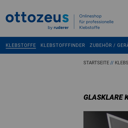
Springen zu
Hauptinhalt
Suchen
KLEBSTOFFE
KLEBSTOFFFINDER
ZUBEHÖR / GER
Tastaturkurzbefehle
STARTSEITE
//
KLEB
Warenkorb
Shift + ALt + C
Konto
Shift + ALt + A
Menü ein-/ausblenden
Shift + Alt + Z
GLASKLARE 