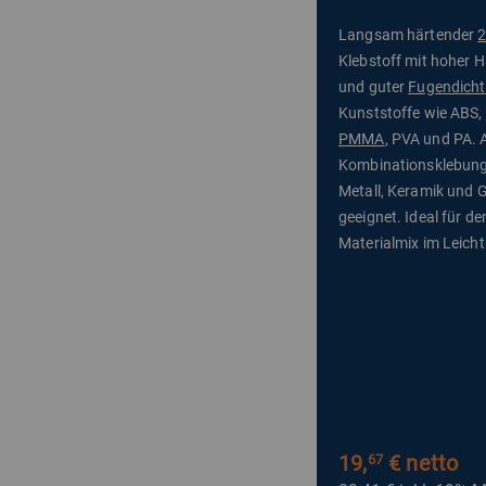
Langsam härtender
2
Klebstoff mit hoher H
und guter
Fugendicht
Kunststoffe wie ABS,
PMMA
, PVA und PA. 
Kombinationsklebung
Metall, Keramik und 
geeignet. Ideal für de
Materialmix im Leich
19,
€ netto
67