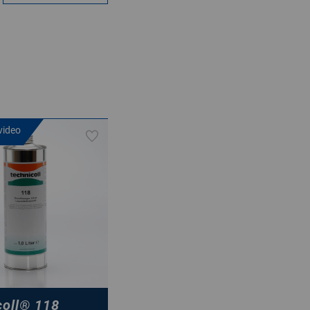
video
oll
®
118