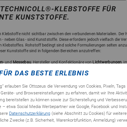
 TECHNICOLL®-KLEBSTOFFE FÜR
NTE KUNSTSTOFFE.
ch Klebstoffe nicht sichtbar zwischen den verbundenen Materialien. Der 
n - neben Glas - sind Kunststoffe. Diese erfordern jedoch vielfach die V
n Klebstoffes. Rohstoff bedingt sind solche Formulierungen selten anzut
er Kunststoffe sind in folgenden Bereichen anzutreffen:
en-
und
Messebau
, Hersteller und Konfektionäre von
Lichtwerbungen
, i
 bei
Möbelherstellern
und
Schreiner
Betrieben. Transparente Kunststoffe 
FÜR DAS BESTE ERLEBNIS
®
®
), PS, PMMA (z. B. Plexiglas
), PS, PET und PVC-hart. Diese unterschie
bweichende Klebeigenschaften. Ottozeus führt in seinem Sortiment ein
ng” erlauben Sie Ottozeus die Verwendung von Cookies, Pixeln, Tags
Geräte- und Browsereinstellungen zu erfahren, damit wir Ihre Aktivi
ng bereitstellen zu können sowie zur Sicherstellung und Verbesseru
te – etwa Social Media Werbepartner wie Google, Facebook und In
nsere
Datenschutzerklärung
(siehe Abschnitt zu Cookies) für weitere
erliche Zwecke (z.B. Sicherheit, Warenkorbfunktion, Anmeldung) ver