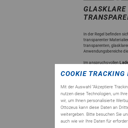
GLASKLARE
TRANSPARE
In der Regel befinden si
transparenter Materialie
transparenten, glasklare
Anwendungsbereiche dies
Im anspruchsvollen
Lad
und
Gehäusebau
, sowie
COOKIE TRACKING 
ABS, PC (z. B. Makrolon
zeigen auch zueinander a
Mit der Auswahl “Akzeptiere Tracki
nutzen diese Technologien, um Ihre 
wir, um Ihnen personalisierte Werbu
Ottozeus kann diese Daten an Drit
weitergeben. Bitte besuchen Sie u
auch wie wir Ihre Daten für erford