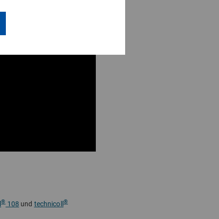
®
®
l
108
und
technicoll