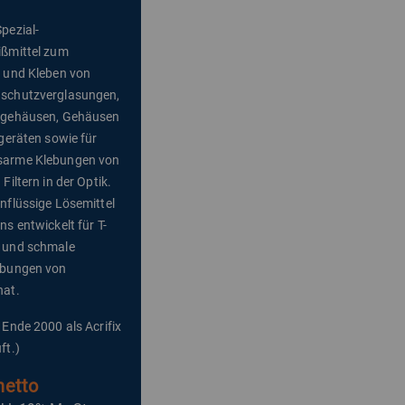
pezial-
ißmittel zum
 und Kleben von
schutzverglasungen,
fgehäusen, Gehäusen
ogeräten sowie für
arme Klebungen von
Filtern in der Optik.
nflüssige Lösemittel
ns entwickelt für T-
 und schmale
ebungen von
nat.
 Ende 2000 als Acrifix
ft.)
netto