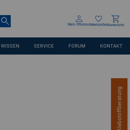
Mein Ottozeus
Merkzettel
Warenkorb
WISSEN
SERVICE
FORUM
KONTAKT
digitale Klebstoffberatung