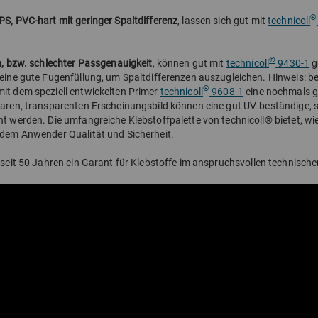
®
PS, PVC-hart mit geringer Spaltdifferenz
, lassen sich gut mit
technicoll
®
en, bzw. schlechter Passgenauigkeit
, können gut mit
technicoll
9430-1
g
 eine gute Fugenfüllung, um Spaltdifferenzen auszugleichen. Hinweis: b
®
it dem speziell entwickelten Primer
technicoll
9608-1
eine nochmals ge
laren, transparenten Erscheinungsbild können eine gut UV-beständige, 
nt werden. Die umfangreiche Klebstoffpalette von technicoll® bietet, wi
 dem Anwender Qualität und Sicherheit.
 seit 50 Jahren ein Garant für Klebstoffe im anspruchsvollen technische