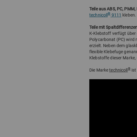
Teile aus ABS, PC, PMM, 
®
technicoll
9111
kleben.
Teile mit Spaltdifferenz
K-Klebstoff verfügt über
Polycarbonat (PC) wird m
erzielt. Neben dem glask
flexible Klebefuge genan
Klebstoffe dieser Marke,
®
Die Marke
technicoll
ist