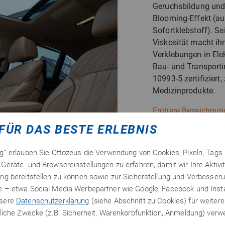
Geruchsbildung un
Blooming-Effekt (a
Sofortklebstoff). Se
Viskosität macht ihn
Verklebungen in Elek
Bau- und Transporti
10993-5 zertifiziert, 
Medizinprodukte.
Frühere Bezeichnun
5508.
FÜR DAS BESTE ERLEBNIS
ng” erlauben Sie Ottozeus die Verwendung von Cookies, Pixeln, Tags
Detailinformati
Geräte- und Browsereinstellungen zu erfahren, damit wir Ihre Aktivi
ng bereitstellen zu können sowie zur Sicherstellung und Verbesseru
Technische Mer
te – etwa Social Media Werbepartner wie Google, Facebook und In
nsere
Datenschutzerklärung
(siehe Abschnitt zu Cookies) für weitere
fügen
Datenblätter
erliche Zwecke (z.B. Sicherheit, Warenkorbfunktion, Anmeldung) ver