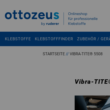
Springen zu
Hauptinhalt
Suchen
KLEBSTOFFE
KLEBSTOFFFINDER
ZUBEHÖR / GER
Tastaturkurzbefehle
STARTSEITE
//
VIBRA-TITE® 5508
Warenkorb
Shift + ALt + C
Konto
Shift + ALt + A
Vibra-TITE
Menü ein-/ausblenden
Shift + Alt + Z