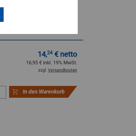
14,
24
€ netto
16,95 €
inkl. 19% MwSt.
zzgl.
Versandkosten
In den Warenkorb