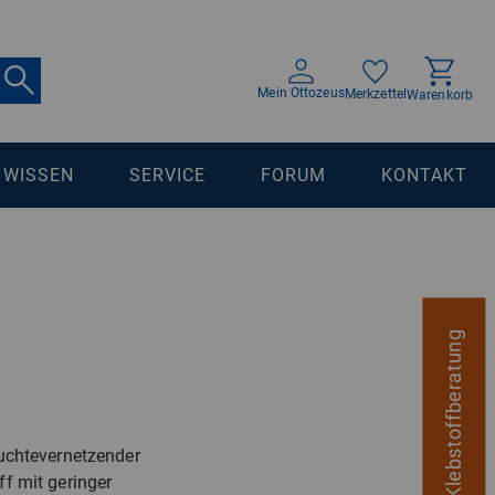
Mein Ottozeus
Merkzettel
Warenkorb
WISSEN
SERVICE
FORUM
KONTAKT
digitale Klebstoffberatung
euchtevernetzender
ff mit geringer