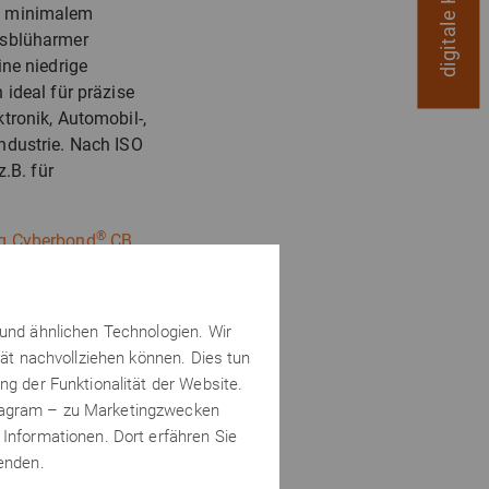
d minimalem
usblüharmer
ine niedrige
 ideal für präzise
tronik, Automobil-,
ndustrie. Nach ISO
z.B. für
®
g Cyberbond
CB
 und ähnlichen Technologien. Wir
onen
tät nachvollziehen können. Dies tun
ng der Funktionalität der Website.
kmale
stagram – zu Marketingzwecken
 Informationen. Dort erfähren Sie
wenden.