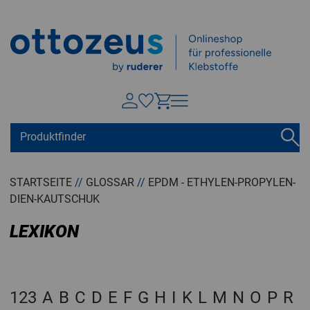
Springen zu
Hauptinhalt
Suchen
Tastaturkurzbefehle
Warenkorb
Shift + ALt + C
STARTSEITE
//
GLOSSAR
//
EPDM - ETHYLEN-PROPYLEN-
DIEN-KAUTSCHUK
Konto
Shift + ALt + A
Menü ein-/ausblenden
LEXIKON
Shift + Alt + Z
123
A
B
C
D
E
F
G
H
I
K
L
M
N
O
P
R