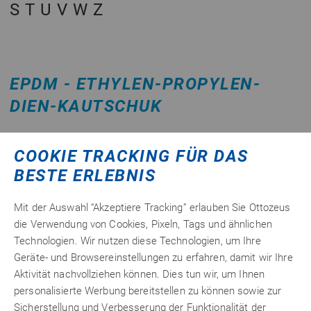
S
T
U
V
W
Z
EPDM - ETHYLEN-PROPYLEN-
DIEN-KAUTSCHUK
Was ist EPDM?
COOKIE TRACKING FÜR DAS
EPDM oder ausgeschrieben Ethylen-Propylen-Dien-
BESTE ERLEBNIS
Kautschuk gehört zu dem
Synthesekautschuk
und
zeichnet sich durch eine hohe
Beständigkeit
und
Mit der Auswahl “Akzeptiere Tracking” erlauben Sie Ottozeus
Elastizität
aus. EPDM wird vorrangig für
Dichtungen
,
die Verwendung von Cookies, Pixeln, Tags und ähnlichen
Dichtringe
und
Abdichtungen
von Dächern,
Technologien. Wir nutzen diese Technologien, um Ihre
Industrieanlagen und Rohrleitungen verwendet. EPDM
Geräte- und Browsereinstellungen zu erfahren, damit wir Ihre
lässt sich nur schwer kleben. Zum Kleben von EPDM
Aktivität nachvollziehen können. Dies tun wir, um Ihnen
eignen sich ausgewählte Spezialklebstoffe, wie
personalisierte Werbung bereitstellen zu können sowie zur
Cyanacrylate / Sekundenkleber oder auch
Sicherstellung und Verbesserung der Funktionalität der