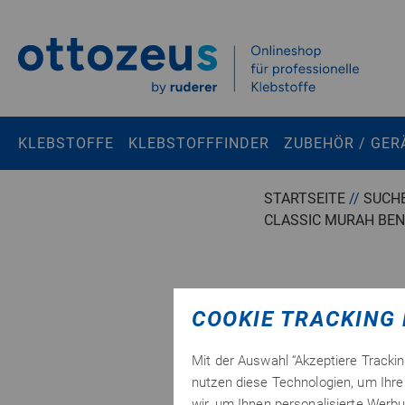
Springen zu
Hauptinhalt
Suchen
KLEBSTOFFE
KLEBSTOFFFINDER
ZUBEHÖR / GER
Tastaturkurzbefehle
STARTSEITE
//
SUCHE
CLASSIC MURAH BEN
Warenkorb
Shift + ALt + C
Konto
Shift + ALt + A
Menü ein-/ausblenden
Shift + Alt + Z
COOKIE TRACKING 
SUCHERGEBNI
RAILING TAN
Mit der Auswahl “Akzeptiere Tracki
nutzen diese Technologien, um Ihre 
wir, um Ihnen personalisierte Werbu