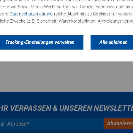
te – etwa Social Media Werbepartner wie Google, Facebook und In
nsere
Datenschutzerklärung
(siehe Abschnitt zu Cookies) für weitere
rte keine Ergebnisse.
erliche Zwecke (z.B. Sicherheit, Warenkorbfunktion, Anmeldung) ver
ist 6. Ihre Suchanfrage wurde auf Railing Tangga Classic Mu
Tracking-Einstellungen verwalten
Alle ablehnen
HR VERPASSEN & UNSEREN NEWSLETT
Abonniere