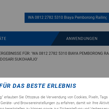
ÄTE
ANWENDUNGEN
RGEBNISSE FÜR: 'WA 0812 2782 5310 BIAYA PEMBORONG RA
DOSARI SUKOHARJO'
FÜR DAS BESTE ERLEBNIS
SSE FÜR 'WA 0812 2782 5310 BIAYA 
GGA CLASSIC MURAH BENDOSARI SUKO
ng” erlauben Sie Ottozeus die Verwendung von Cookies, Pixeln, Tags
Geräte- und Browsereinstellungen zu erfahren, damit wir Ihre Aktivi
ng bereitstellen zu können sowie zur Sicherstellung und Verbesseru