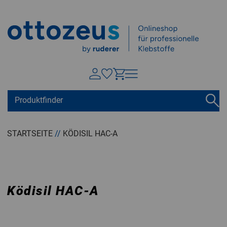
Springen zu
Hauptinhalt
Suchen
Tastaturkurzbefehle
Warenkorb
Shift + ALt + C
STARTSEITE
//
KÖDISIL HAC-A
Konto
Shift + ALt + A
Menü ein-/ausblenden
Shift + Alt + Z
Ködisil HAC-A