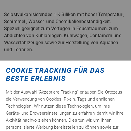
Selbstvulkanisierendes 1-K-Silikon mit hoher Temperatur-,
Schimmel-, Wasser- und Chemikalienbeständigkeit.
Speziell geeignet zum Verfugen in Feuchträumen, zum
Abdichten von Kühlanlagen, Kühlwagen, Containern und
Wasserfahrzeugen sowie zur Herstellung von Aquarien
und Terrarien.
COOKIE TRACKING FÜR DAS
Detailinformationen
BESTE ERLEBNIS
Technische Merkmale
Mit der Auswahl “Akzeptiere Tracking” erlauben Sie Ottozeus
die Verwendung von Cookies, Pixeln, Tags und ähnlichen
Datenblätter
Technologien. Wir nutzen diese Technologien, um Ihre
Geräte- und Browsereinstellungen zu erfahren, damit wir Ihre
Aktivität nachvollziehen können. Dies tun wir, um Ihnen
personalisierte Werbung bereitstellen zu können sowie zur