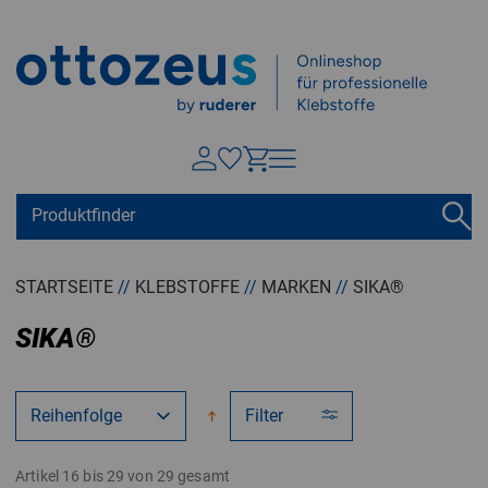
Springen zu
Hauptinhalt
Suchen
Tastaturkurzbefehle
Warenkorb
Shift + ALt + C
STARTSEITE
//
KLEBSTOFFE
//
MARKEN
//
SIKA®
Konto
Shift + ALt + A
SIKA®
Menü ein-/ausblenden
Shift + Alt + Z
Filter
Artikel 16 bis 29 von 29 gesamt