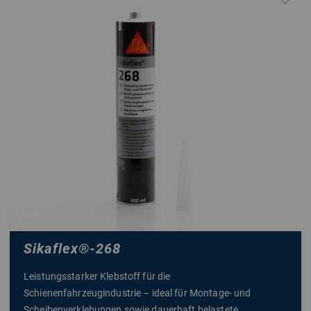
Sikaflex
®
-268
Leistungsstarker Klebstoff für die
Schienenfahrzeugindustrie – ideal für Montage- und
Scheibenverklebungen sowie dauerhaft belastete