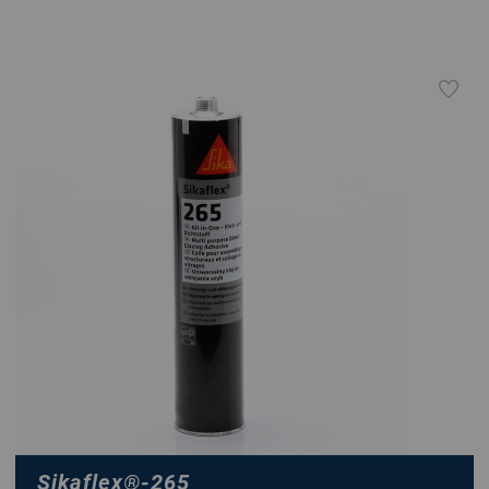
Sikaflex
®
-265