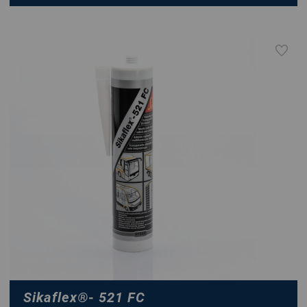
Sikaflex
®
- 521 FC