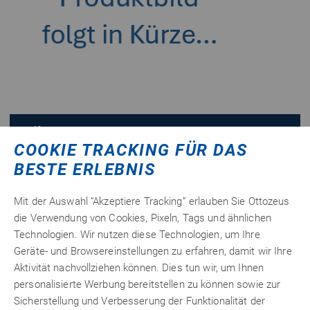
SikaLastomer
®
-514
COOKIE TRACKING FÜR DAS
Der Butyldichtstoff lässt sich ohne Aktivator oder Primer
BESTE ERLEBNIS
direkt auf gereinigte Oberflächen auftragen, ist UV-stabil
und für den dauerhaften Außeneinsatz. Überschüssiges
Mit der Auswahl “Akzeptiere Tracking” erlauben Sie Ottozeus
Material kann nach kurzer Zeit einfach abgetupft werden.
die Verwendung von Cookies, Pixeln, Tags und ähnlichen
Der witterungsbeständige Dichtstoff eignet sich ideal für
Technologien. Wir nutzen diese Technologien, um Ihre
Abdichtarbeiten an Wohnwagen und Reisemobilen, z. B. an
Geräte- und Browsereinstellungen zu erfahren, damit wir Ihre
Dachhauben, Serviceklappen, Fensterrahmen sowie
Aktivität nachvollziehen können. Dies tun wir, um Ihnen
geschraubten oder geklemmten Rahmen.
personalisierte Werbung bereitstellen zu können sowie zur
Sicherstellung und Verbesserung der Funktionalität der
15,
€ netto
11