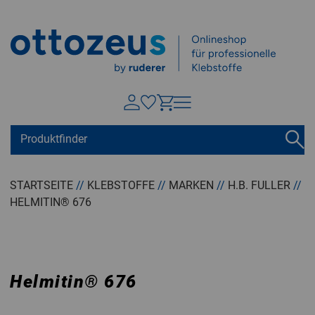
Springen zu
Hauptinhalt
Suchen
Tastaturkurzbefehle
Warenkorb
Shift + ALt + C
STARTSEITE
//
KLEBSTOFFE
//
MARKEN
//
H.B. FULLER
//
HELMITIN® 676
Konto
Shift + ALt + A
Menü ein-/ausblenden
Shift + Alt + Z
Helmitin
®
676