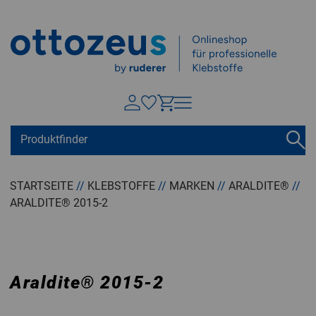
Springen zu
Hauptinhalt
Suchen
Tastaturkurzbefehle
Warenkorb
Shift + ALt + C
STARTSEITE
//
KLEBSTOFFE
//
MARKEN
//
ARALDITE®
//
ARALDITE® 2015-2
Konto
Shift + ALt + A
Menü ein-/ausblenden
Shift + Alt + Z
Araldite
®
2015-2