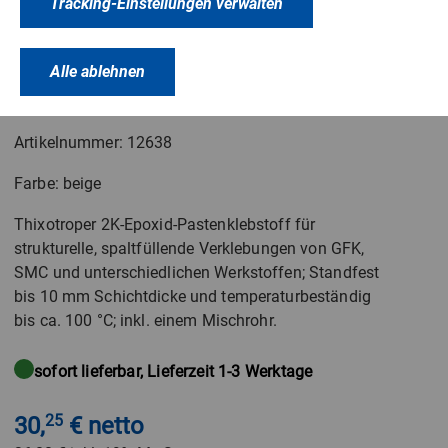
Tracking-Einstellungen verwalten
Araldite
®
2015-2
Alle ablehnen
50 ml Doppelkammer-Kartusche
Artikelnummer: 12638
Farbe: beige
Thixotroper 2K-Epoxid-Pastenklebstoff für
strukturelle, spaltfüllende Verklebungen von GFK,
SMC und unterschiedlichen Werkstoffen; Standfest
bis 10 mm Schichtdicke und temperaturbeständig
bis ca. 100 °C; inkl. einem Mischrohr.
sofort lieferbar, Lieferzeit 1-3 Werktage
30,
25
€ netto