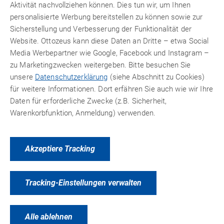
Aktivität nachvollziehen können. Dies tun wir, um Ihnen
gewährleisten. Es ist wichtig, den Klebebereich sorgfältig
personalisierte Werbung bereitstellen zu können sowie zur
abzumessen und bei Bedarf
Überlappungen
von einigen
Sicherstellung und Verbesserung der Funktionalität der
Zentimetern
einzuplanen
, insbesondere bei Folien, um eine
Website. Ottozeus kann diese Daten an Dritte – etwa Social
dichte Verbindung zu erzielen.
Media Werbepartner wie Google, Facebook und Instagram –
Die zu klebende Fläche muss
gleichmäßig
und
zu Marketingzwecken weitergeben. Bitte besuchen Sie
großflächig
mit dem Klebstoff verteilt werden. Damit sich
unsere
Datenschutzerklärung
(siehe Abschnitt zu Cookies)
der Klebstoff auf der Folie gut verteilt, muss er ordentlich
für weitere Informationen. Dort erfähren Sie auch wie wir Ihre
angedrückt werden. Der Klebstoff ist einseitig aufzutragen
Daten für erforderliche Zwecke (z.B. Sicherheit,
und
sofort (nass) zu verkleben
. Die Verarbeitungszeit
Warenkorbfunktion, Anmeldung) verwenden.
beträgt 10 bis 30 Sekunden bei einseitigem Auftrag und
eine Minute bei zweiseitigem Auftrag.
Akzeptiere Tracking
Entlang der Klebenaht zur Abdichtung nochmals den
Klebstoff anbringen.
Das schützt zusätzlich gegen
Eindringen von Wasser. Die enthaltenen Lösungsmittel
Tracking-Einstellungen verwalten
bewirken eine Quellschweißklebung. Somit ist die Klebung
äußerst stabil und lang haltend.
Alle ablehnen