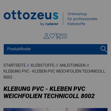
Springen zu
Hauptinhalt
Suchen
Tastaturkurzbefehle
Warenkorb
Shift + ALt + C
STARTSEITE
//
KLEBSTOFFE
//
ANLEITUNGEN
//
KLEBUNG PVC - KLEBEN PVC WEICHFOLIEN TECHNICOLL
Konto
Shift + ALt + A
8002
Menü ein-/ausblenden
Shift + Alt + Z
KLEBUNG PVC - KLEBEN PVC
WEICHFOLIEN TECHNICOLL 8002