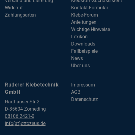
Versand und Lieferung
Klebstoff-Suchassistent
Widerruf
Kontakt-Formular
Zahlungsarten
Klebe-Forum
Anleitungen
Wichtige Hinweise
Lexikon
Downloads
Fallbeispiele
News
Über uns
Ruderer Klebetechnik
Impressum
GmbH
AGB
Datenschutz
Harthauser Str 2
D-85604 Zorneding
08106 2421-0
info(at)ottozeus.de