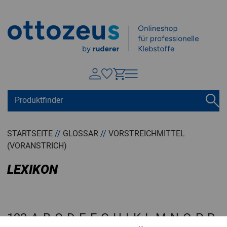
Springen zu
Hauptinhalt
Suchen
Tastaturkurzbefehle
Warenkorb
Shift + ALt + C
STARTSEITE
//
GLOSSAR
//
VORSTREICHMITTEL
(VORANSTRICH)
Konto
Shift + ALt + A
Menü ein-/ausblenden
LEXIKON
Shift + Alt + Z
123
A
B
C
D
E
F
G
H
I
K
L
M
N
O
P
R