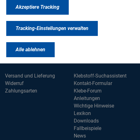
KEINE NEWS MEHR VERPASSEN &
Akzeptiere Tracking
UNSEREN NEWSLETTER
ABONNIEREN!
Tracking-Einstellungen verwalten
Abonnieren
Alle ablehnen
Versand und Lieferung
Klebstoff-Suchassistent
Widerruf
Kontakt-Formular
Zahlungsarten
Klebe-Forum
Anleitungen
Wichtige Hinweise
Lexikon
Downloads
Fallbeispiele
News