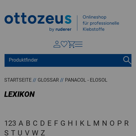
Springen zu
Hauptinhalt
Suchen
Tastaturkurzbefehle
Warenkorb
Shift + ALt + C
STARTSEITE
//
GLOSSAR
//
PANACOL - ELOSOL
Konto
Shift + ALt + A
LEXIKON
Menü ein-/ausblenden
Shift + Alt + Z
123
A
B
C
D
E
F
G
H
I
K
L
M
N
O
P
R
S
T
U
V
W
Z