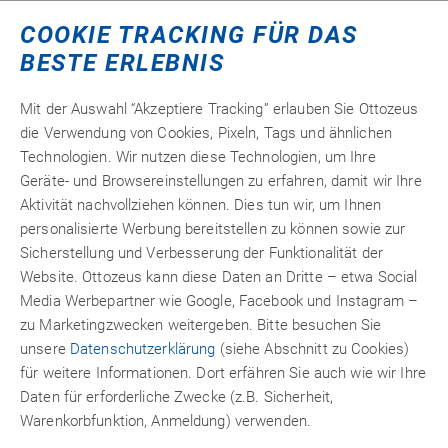
COOKIE TRACKING FÜR DAS
BESTE ERLEBNIS
PANACOL - ELOSOL
Mit der Auswahl “Akzeptiere Tracking” erlauben Sie Ottozeus
die Verwendung von Cookies, Pixeln, Tags und ähnlichen
Ein Unternehmen, das sich auf Klebstoff-Spezialitäten
Technologien. Wir nutzen diese Technologien, um Ihre
konzentriert. Panacol bietet mit den Marken Penloc und
Geräte- und Browsereinstellungen zu erfahren, damit wir Ihre
Vitralit erlesene Klebstoffe für besondere Anwendungen.
Aktivität nachvollziehen können. Dies tun wir, um Ihnen
Das große technische Know-how und die konzentrierte
personalisierte Werbung bereitstellen zu können sowie zur
Entwicklungsarbeit geht hier Hand in Hand mit der hohen
Sicherstellung und Verbesserung der Funktionalität der
Produktionsqualität. Ottozeus bietet eine kleine Auswahl
Website. Ottozeus kann diese Daten an Dritte – etwa Social
exzellenter Klebstoffe aus dem Hause Panacol.
Media Werbepartner wie Google, Facebook und Instagram –
zu Marketingzwecken weitergeben. Bitte besuchen Sie
unsere
Datenschutzerklärung
(siehe Abschnitt zu Cookies)
für weitere Informationen. Dort erfähren Sie auch wie wir Ihre
Daten für erforderliche Zwecke (z.B. Sicherheit,
Warenkorbfunktion, Anmeldung) verwenden.