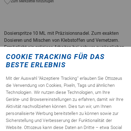
Zum Merkzettel hinzufügen
Dosierspritze 10 ML mit Präzisionsnadel. Zum exakten
Dosieren und Mischen von Klebstoffen und Vernetzern.
Ermöglicht ein präzises Arbeiten bei schwer zugänglichen
Klebestellen. Auch zur Blasenbeseitigung geeignet.
COOKIE TRACKING FÜR DAS
BESTE ERLEBNIS
Detailinformationen
Mit der Auswahl “Akzeptiere Tracking” erlauben Sie Ottozeus
die Verwendung von Cookies, Pixeln, Tags und ähnlichen
Technische Merkmale
Technologien. Wir nutzen diese Technologien, um Ihre
Geräte- und Browsereinstellungen zu erfahren, damit wir Ihre
Aktivität nachvollziehen können. Dies tun wir, um Ihnen
personalisierte Werbung bereitstellen zu können sowie zur
Sicherstellung und Verbesserung der Funktionalität der
Website. Ottozeus kann diese Daten an Dritte – etwa Social