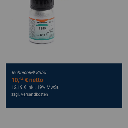
technicoll® 8355
10,
€ netto
24
12,19 €
inkl. 19% MwSt.
zzgl.
Versandkosten