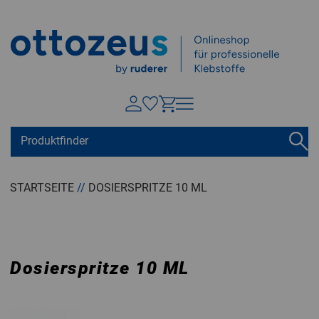
Springen zu
Hauptinhalt
Suchen
Tastaturkurzbefehle
Warenkorb
Shift + ALt + C
STARTSEITE
//
DOSIERSPRITZE 10 ML
Konto
Shift + ALt + A
Menü ein-/ausblenden
Shift + Alt + Z
Dosierspritze 10 ML