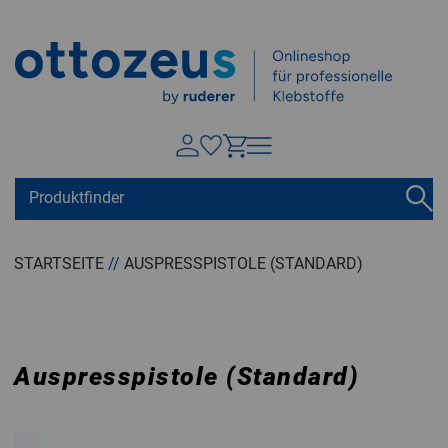
Springen zu
Hauptinhalt
Suchen
Tastaturkurzbefehle
Warenkorb
Shift + ALt + C
STARTSEITE
//
AUSPRESSPISTOLE (STANDARD)
Konto
Shift + ALt + A
Menü ein-/ausblenden
Shift + Alt + Z
Auspresspistole (Standard)