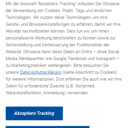
Mit der Auswahl “Akzeptiere Tracking” erlauben Sie Ottozeus
die Verwendung von Cookies, Pixeln, Tags und ähnlichen
Manuelle Auspresspistole für 310 ml Normkartuschen. Ein
Technologien. Wir nutzen diese Technologien, um Ihre
Profi-Equipment, das beim gleichmäßigen und sauberen
Geräte- und Browsereinstellungen zu erfahren, damit wir Ihre
Verfugen nicht fehlen darf.
Aktivität nachvollziehen können. Dies tun wir, um Ihnen
personalisierte Werbung bereitstellen zu können sowie zur
Sicherstellung und Verbesserung der Funktionalität der
Detailinformationen
Website. Ottozeus kann diese Daten an Dritte – etwa Social
Media Werbepartner wie Google, Facebook und Instagram –
Technische Merkmale
zu Marketingzwecken weitergeben. Bitte besuchen Sie
unsere
Datenschutzerklärung
(siehe Abschnitt zu Cookies)
für weitere Informationen. Dort erfähren Sie auch wie wir Ihre
Daten für erforderliche Zwecke (z.B. Sicherheit,
Warenkorbfunktion, Anmeldung) verwenden.
PRODUKTVARIANTEN
ZUBEHÖR
Akzeptiere Tracking