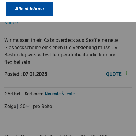
Posted
: 08.01.2025
QUOTE
Alle ablehnen
Kunde
Wir müssen in ein Cabrioverdeck aus Stoff eine neue
Glasheckscheibe einkleben.Die Verklebung muss UV
Beständig wasserfest temperaturbeständig klar und
flexibel sein!
Posted
: 07.01.2025
QUOTE
2 Artikel
Sortieren:
Neueste
Älteste
Zeige
pro Seite