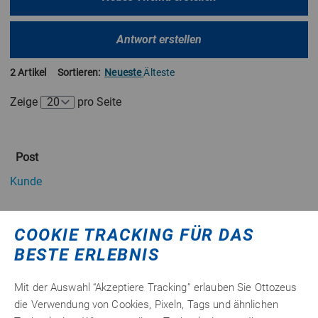
Antwort erstellen
2 Artikel
Sortieren:
Neueste
Älteste
Zeige
pro Seite
Post
Kunde
Hallo,
COOKIE TRACKING FÜR DAS
zu Ihre Anfrage vorab:
BESTE ERLEBNIS
Kleben ist keine mechanische Verbindung wie schrauben,
nieten, nähen usw.
Mit der Auswahl “Akzeptiere Tracking” erlauben Sie Ottozeus
Die Verbindungstechnik KLEBEN basiert auf die
die Verwendung von Cookies, Pixeln, Tags und ähnlichen
Anziehungskräfte der Moleküle der Oberflächen des