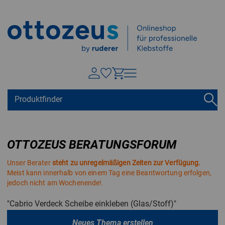
Springen zu
Hauptinhalt
Suchen
Tastaturkurzbefehle
Warenkorb
Shift + ALt + C
OTTOZEUS BERATUNGSFORUM
Konto
Shift + ALt + A
Unser Berater
steht zu unregelmäßigen Zeiten zur Verfügung.
Menü ein-/ausblenden
Shift + Alt + Z
Meist kann innerhalb von einem Tag eine Beantwortung erfolgen,
jedoch nicht am Wochenende!.
"Cabrio Verdeck Scheibe einkleben (Glas/Stoff)"
Neues Thema erstellen