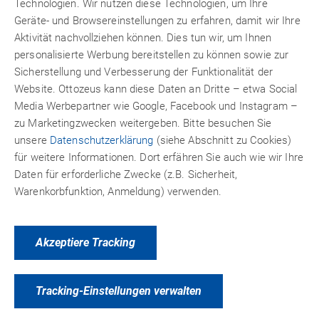
Technologien. Wir nutzen diese Technologien, um Ihre
Klebstoffs und der Werkstoffe. Diese Kräfte wirken je
Geräte- und Browsereinstellungen zu erfahren, damit wir Ihre
nach Material und Klebstoff sowie
Aktivität nachvollziehen können. Dies tun wir, um Ihnen
Nutzungsbeanspruchung unterschiedlich.
personalisierte Werbung bereitstellen zu können sowie zur
Sicherstellung und Verbesserung der Funktionalität der
Für eine sog. technische Klebung, wie die Ihre, ist es
Website. Ottozeus kann diese Daten an Dritte – etwa Social
zwingend nötig in entsprechenden Testreihen geeignete
Media Werbepartner wie Google, Facebook und Instagram –
Klebstoffe mit den unterschiedlichen Materialien unter
zu Marketingzwecken weitergeben. Bitte besuchen Sie
praxisnahen Nutzungsbedingungen zu testen. Da wir
unsere
Datenschutzerklärung
(siehe Abschnitt zu Cookies)
weder die Klebeigenschaft der Oberflächen Ihres Glases
für weitere Informationen. Dort erfähren Sie auch wie wir Ihre
und der Verdeckmaterielen kennen und auf keine
Daten für erforderliche Zwecke (z.B. Sicherheit,
entsprechende Versuchsreihen mit aussagekräftigen
Warenkorbfunktion, Anmeldung) verwenden.
Testergebnissen zurückgreifen können, sehen wir von
einem Produktvorschlag für Ihre Anwendung ab.
Wir empfehlen Ihnen für Ihre Reparatur eine authorisierte
Akzeptiere Tracking
Fachwerkstatt mit entsprechenden Erfahrungen zu
beauftragen.
Es grüßt
Tracking-Einstellungen verwalten
Ihr Beraterteam von Ottozeus